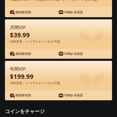
アプリ内で無料視聴可能
無制限視聴
1080p 高画質
月間VIP
$
39.99
自動更新。いつでもキャンセル可能
無制限視聴
1080p 高画質
エピソード32 - また愛し合える日が来る
映画フル
年間VIP
$
199.99
1-50
51-53
全エピソード
自動更新。いつでもキャンセル可能
無制限視聴
1080p 高画質
32
33
34
35
36
3
コインをチャージ