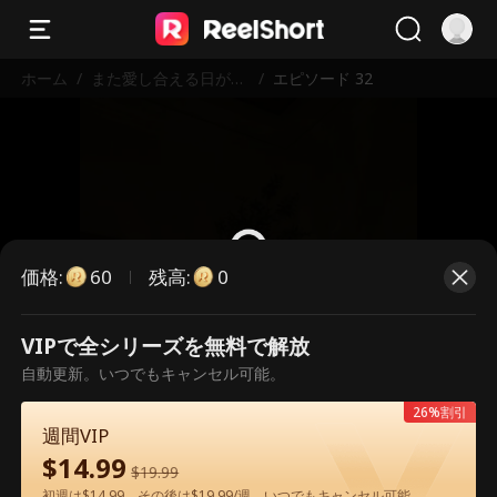
ホーム
/
また愛し合える日が来
/
エピソード 32
る
価格
:
残高
:
60
0
VIPで全シリーズを無料で解放
こちらは有料のエピソードです。視
自動更新。いつでもキャンセル可能。
聴いただくには解放が必要です。
26%割引
週間VIP
$
14.99
60
今すぐ解放
$
19.99
初週は$14.99、その後は$19.99/週。いつでもキャンセル可能。