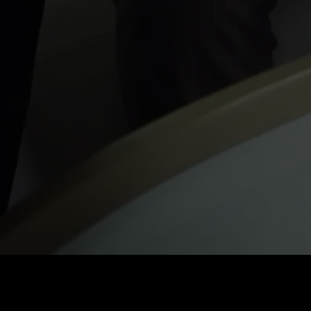
価格
:
残高
:
60
0