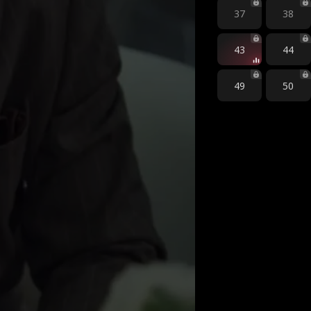
37
38
43
44
49
50