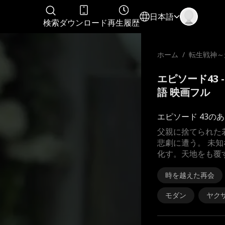
日本語
検索
ダウンロード
再生履歴
ホーム
/
転生戦神～
物語
エピソード43
語 映画フル
エピソード 43の
父親に捨てられた
悲劇に遭う。 未
化す。天地をも覆
時を越えた再会
モダン
ヤク