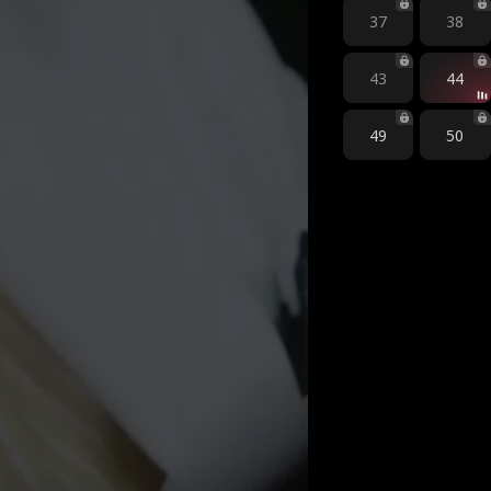
37
38
43
44
49
50