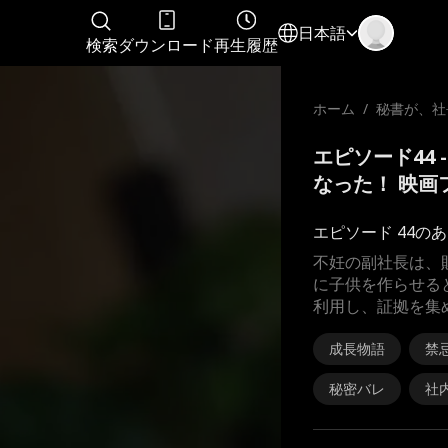
日本語
検索
ダウンロード
再生履歴
ホーム
/
秘書が、社
になった！
エピソード44
なった！ 映画
エピソード 44の
不妊の副社長は、
に子供を作らせる
利用し、証拠を集
成長物語
禁
秘密バレ
社