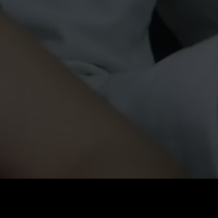
価格
:
残高
:
60
0