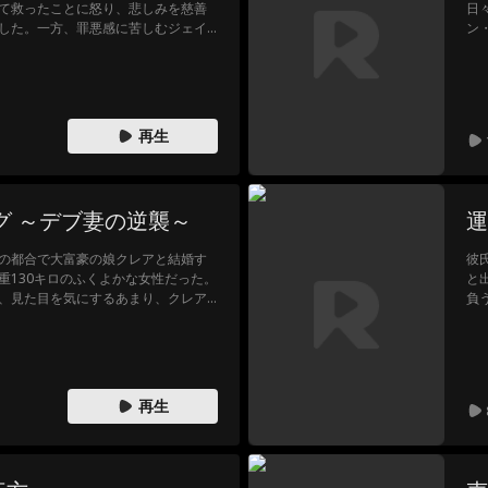
て救ったことに怒り、悲しみを慈善
日
した。一方、罪悪感に苦しむジェイ
ン
る。最終的にヘイゼルは新たな恋を
に
任と向き合わせることで前進してい
相
再生
グ ～デブ妻の逆襲～
運
の都合で大富豪の娘クレアと結婚す
彼
重130キロのふくよかな女性だった。
と
、見た目を気にするあまり、クレア
負
る。彼の心ない言葉に深く傷ついた
れ
を決意。やがて彼女は美しく変貌を
か
実の愛の価値を問う物語が始まる
再生