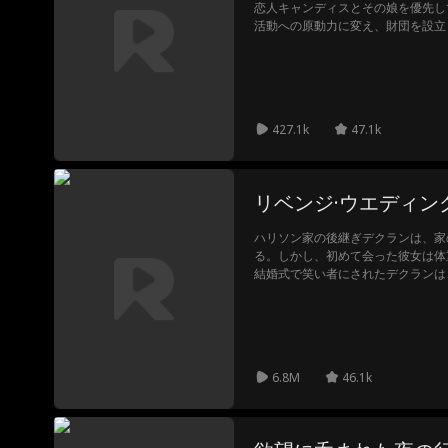
恋人キャンディスとその娘を優先し
活動への原動力に変え、財団を設立
スは自己放逐を選び、償いを模索す
見つけ、ジェイスに自身の行動の責
く。
427.1k
47.1k
リベンジ·ウエディン
ハリソン家の後継ぎデクランは、家
る。しかし、初めて会った彼女は体
結婚式で笑い者にされたデクランは
の愛を受け入れられず、冷たく接す
クレアは、見返すためにダイエット
遂げ、デクランの後悔とともに、真
――。
6.8M
46.1k