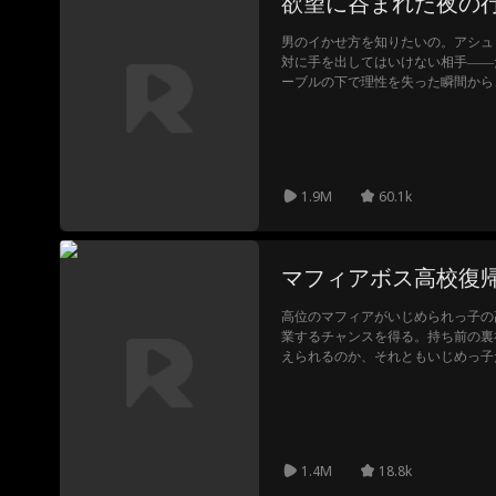
欲望に呑まれた夜の
男のイかせ方を知りたいの。アシュ
対に手を出してはいけない相手――
ーブルの下で理性を失った瞬間から
の先生”を頼むルールはシンプル。
ちない。でも、レッスンをするたび
達」だけじゃ、もう足りない。彼と
1.9M
60.1k
マフィアボス高校復
高位のマフィアがいじめられっ子の
業するチャンスを得る。持ち前の裏
えられるのか、それともいじめっ子
うのか？
1.4M
18.8k