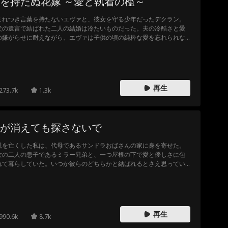
を持たぬ花嫁 ～愛と執着の檻～
まれつき言葉を持たないエヴァと、彼女を守る少年だったデクラン。
父の遺言で結ばれた二人の結婚は冷たいものだった。夫の冷酷さと愛
の嫌がらせに耐えながら、エヴァは子供の頃の純粋な愛を忘れられな
。言葉なき彼女の選択—彼の心か、それとも自由か。
再生
273.7k
1.3k
が消えても探さないで
親を亡くした私は、代母であるサンドラおばさんの家に身を寄せた。
女の二人の息子であるミラー兄弟と、一つ屋根の下で愛と優しさに包
れて暮らしていた。いつか彼らのどちらかと結ばれるとさえ思ってい
。しかし、メイドの娘ローラが引っ越して来たことで、すべてが変わ
た。最愛のミラー兄弟は、私の心を粉々に打ち砕いた。そして私が家
出た後、二人は狂ったように私を探し始めた。
再生
990.6k
8.7k