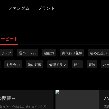
ファンダム
ブランド
リービート
スリップ
逆ハーレム
超能力
身代わり花嫁
秘めた想い
お見合い
偽の妊娠
倫理ドラマ
転生
冒険
ハ
の復讐～
ハ
失ったヘイゼルは、夫ジェイスが元
真