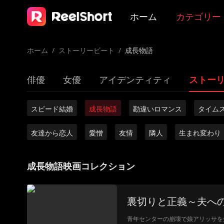
ホーム
カテゴリー
ホーム
/
ストーリービート
/
成長物語
俳優
女優
アイデンティティ
ストー
スピード結婚
成長物語
勘違いロマンス
タイム
友達から恋人
愛憎
友情
隣人
生まれ変わり
成長物語映画コレクション
裏切りと正義～夫へ
青年センターの崩壊で娘アリッサを