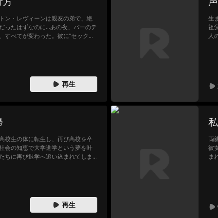
行方
声
トン・レヴィーンは親友の弟で、絶
生
だったはずなのに…あの夜、バーのテ
祖
、すべてが変わった。彼に“セックス
人
キスしない。セックスしない。恋に落
い
に、体が素直になっていく。「友
の“すべて”を望むのは、欲張りすぎ？
再生
帰
私
高校生の体に転生し、再び高校を卒
両
社会の知恵で大学進学という夢を叶
彼
たちに再び退学へ追い込まれてしま
ま
た
っ
を
再生