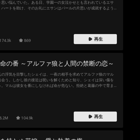
々思い悩んでいた。ある日、学園一の女泣かせとも言われているエサ
・ハートを助け、そのお礼にエサンはパールの片思いが成就するよう
アドバイザーとなった。エサンのおかげで、確かにパールは片思いの
手とうまくいったが、だんだん恋は違う方へと進んでいく...
再生
174.3k
869
命の番 ～アルファ狼と人間の禁断の恋～
氏の浮気を目撃したシェイは、一夜の相手を求めてアルファ狼のマル
出会う。しかし彼の接近は呪いを解くためと知り、シェイは深い傷を
う。マルは彼女を番にしなければ命が危ない。拒絶と葛藤の中で育ま
る本当の愛。シェイは彼を救うため、運命の番になる決意ができるの
。
再生
8.2M
104.9k