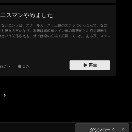
エスマンやめました
えないエンゾは、スクールカースト上位のステラにぞっこんで、なに
かも彼女の言いなり。本来は資産家クイン家の御曹司とお抱え運転手
娘という関係さえも、外では逆の立場で振舞っていた。ある夜、ステ
が起こした人身事故の身代わりにされたエンゾは、財産を奪われたあ
く、口封じのために命を狙われる。死の淵に立たされたその時、謎の
がエンゾを1か月前へとタイムリープさせていた。ステラの本性を知っ
エンゾは「パシリ」を脱却し、ステラに相応の報いを受けさせること
決意する。
再生
337.4k
2.7k
ダウンロード