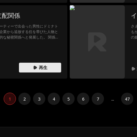
支配関係
イ
ーティーで出会った男性にドミナト
さ
企業から追放する任を帯びた人物と
も
的な秘密関係へと発展した。 関係発
の
ンの映画撮影での成功はドムの指導
ラ
グリッド・ハートに関する脅迫メッ
げ
を守る決意を固める。果たして二人
力
た
を
再生
1
2
3
4
5
6
7
...
47