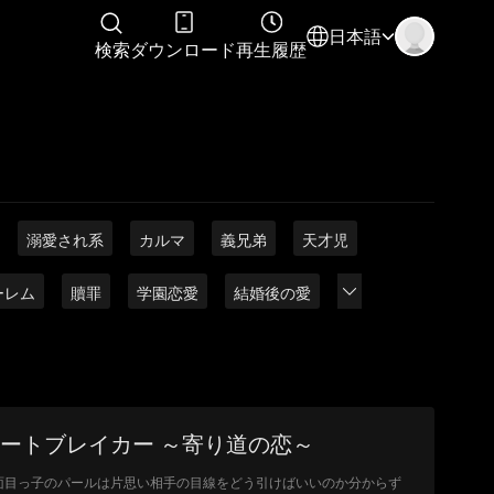
日本語
検索
ダウンロード
再生履歴
溺愛され系
カルマ
義兄弟
天才児
ーレム
贖罪
学園恋愛
結婚後の愛
ートブレイカー ～寄り道の恋～
面目っ子のパールは片思い相手の目線をどう引けばいいのか分からず