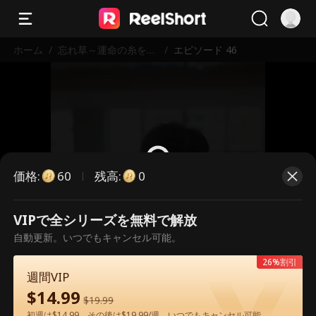
ホーム
/
忘れ草～運命の糸を辿
/
エピソード 46
って～
価格
:
残高
:
60
0
VIPで全シリーズを無料で解放
こちらは有料のエピソードです。視
自動更新。いつでもキャンセル可能。
聴いただくには解放が必要です。
26%割引
週間VIP
$
14.99
60
今すぐ解放
$
19.99
初週は$14.99、その後は$19.99/週。いつでもキャンセル可能。