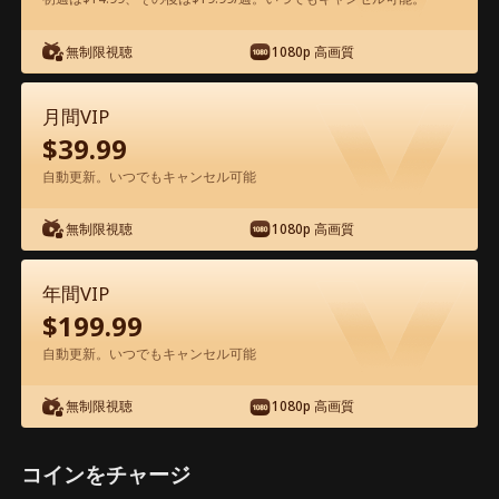
アプリ内で無料視聴可能
無制限視聴
1080p 高画質
月間VIP
$
39.99
自動更新。いつでもキャンセル可能
無制限視聴
1080p 高画質
エピソード46 - 忘れ草～運命の糸を辿っ
て～ 映画フル
年間VIP
$
199.99
1-50
51-72
全エピソード
自動更新。いつでもキャンセル可能
無制限視聴
1080p 高画質
45
46
47
48
49
50
コインをチャージ