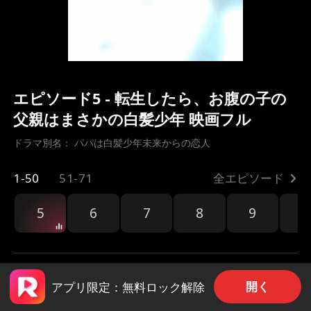
エピソード5 - 転生したら、お腹の子の
父親はまさかの白髪少年 映画フル
ドラマ別名： 
パパは白髪少年未来からの恋人
1-50
51-71
全エピソード
5
6
7
8
9
1
開く
アプリ限定：無料ロック解除
共有
126
1.8k