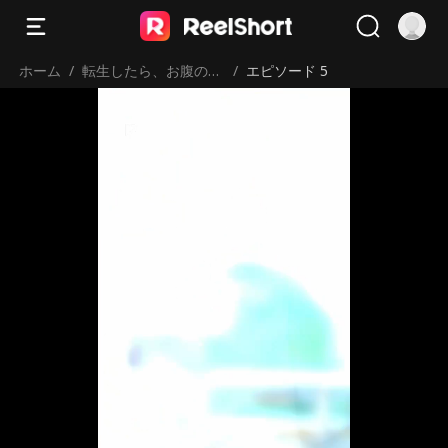
ホーム
/
転生したら、お腹の子
/
エピソード 5
の父親はまさかの白髪
少年