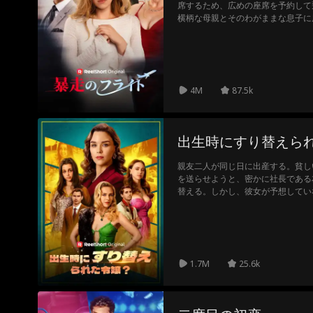
席するため、広めの座席を予約して
横柄な母親とそのわがままな息子に
気流で転んだ息子を見た母親は「飛
ムをつけ、騒ぎを起こした。ついに
った。その後駆けつけた母親の妹ク
と激しく糾弾したが、実はイヴは婚
婚式は中止となり、クララは航空機
4M
87.5k
った。
出生時にすり替えら
親友二人が同じ日に出産する。貧し
を送らせようと、密かに社長である
替える。しかし、彼女が予想してい
ており、密かに赤ん坊を元に戻して
の計画が成功間近に迫ったまさにそ
年虐待してきた方が、彼女の実の娘
1.7M
25.6k