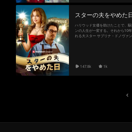
スターの夫をやめた
ハリウッド女優を助けたことで、駆
ンの人生が一変する。それから10
れる大スター サブリナ・ドノヴァ
妻や子どもからはぞんざいに扱われ
た元カレが現れ、ダニエルをさらな
ニエルは、ついに離婚を決意。 大
リナは…。
147.8k
1k