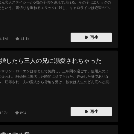
の元恋人ステイシーが6歳の子供を連れて現れる。その子はエリックの
だという。裏切りを重ねるエリックに対し、キャロラインは絶望の中
離婚を決意する。彼女がいない生活が始まって初めて、エリックは失
た愛の大きさと彼女の病気の真実を知る。しかしもう遅い。キャロラ
ンは最後の日々を彼を愛することに費やすつもりはなく、自分自身の
めに生きることを選んだのだ。
再生
4.1M
41.1k
婚したら三人の兄に溺愛されちゃった
ャサリン・ローエンは妻として契約し、三年間を過ごす。使用人のよ
に扱われ、離婚届に署名した瞬間に捨てられた。妊娠した身でありな
ら、屈辱され、夫の愛人から脅迫を受け、彼女は人生のどん底へと突
落とされる。そんな時、ヘリコプターが現れ、衝撃の真実が明らかに
る。彼女は、権勢あるレーン家の行方不明の娘であり、ドミニク、コ
ー、リアムの実の妹だった。
再生
137k
894