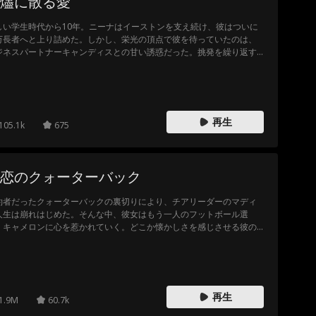
燼に散る愛
しい学生時代から10年。ニーナはイーストンを支え続け、彼はついに
万長者へと上り詰めた。しかし、栄光の頂点で彼を待っていたのは、
ジネスパートナーキャンディスとの甘い誘惑だった。挑発を繰り返す
、裏切る夫。ニーナが絶縁を決意したその日、運命の歯車が狂い出
。3人が乗り合わせた飛行機が突如墜落事故に遭遇。生死を分ける極限
態で、イーストンが手を差し伸べたのは愛人のキャンディスだった。
子を妊娠した身重の妻、ニーナを死の淵に見捨てて。
再生
105.1k
675
恋のクォーターバック
約者だったクォーターバックの裏切りにより、チアリーダーのマディ
人生は崩れはじめた。そんな中、彼女はもう一人のフットボール選
、キャメロンに心を惹かれていく。どこか懐かしさを感じさせる彼の
在に戸惑いながらも、マディは新たな想いに向き合っていく。 しか
、彼女の前には次々と試練が立ちはだかる。元婚約者、チア部のキャ
テン、そしてキャメロンの母親… それぞれの思惑が、マディとキャメ
ンの関係を引き裂こうとしていた。
再生
1.9M
60.7k