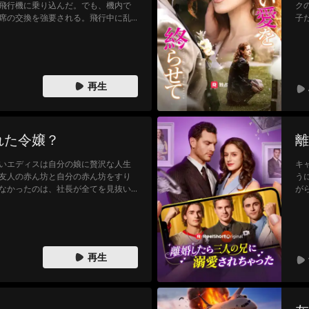
飛行機に乗り込んだ。でも、機内で
ク
席の交換を強要される。飛行中に乱
子
行機を引き返せ」と乗務員にクレー
で
緊急着陸を余儀なくされる事態にな
っ
ララは、イヴを「婚約者の愛人」だ
イ
約者の実妹だった。この大騒動で結
た
内での暴行罪で逮捕される羽目にな
再生
れた令嬢？
離
いエディスは自分の娘に贅沢な人生
キ
友人の赤ん坊と自分の赤ん坊をすり
う
なかったのは、社長が全てを見抜い
が
いたことだった。18年後、エディス
き
の時、彼女は衝撃の真実を知る。長
な
だったのだ。
ナ
再生