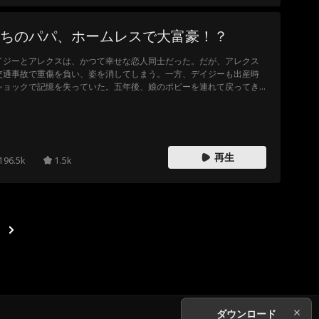
ちのパパ、ホームレスで大富豪！？
イジーとアレクスは、かつて幸せな恋人同士だった。だが、アレクス
交通事故で重傷を負い、姿を消してしまう。一方、デイジーも出産時
ショックで記憶を失っていた。五年後、娘のポピーを連れて戻ってき
デイジーは、ホームレスのような姿となり、事故の後遺症で記憶も知
も失ったアレクスと偶然再会する。デイジーはポピーと共に彼を家に
え入れ、三人で暮らし始める。やがて、彼らは過去の誤解を解きなが
、裏で糸を引いていた悪人たちに立ち向かうのだった。
再生
196.5k
1.5k
ダウンロード