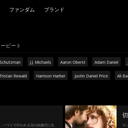
ファンダム
ブランド
リービート
 Schutzman
J.J. Michaels
Aaron Oberst
Adam Daniel
Tristan Rewald
Harrison Harber
Justin Daniel Price
Ali B
切
、ハワイで行われる兄の結婚式に出
ガ