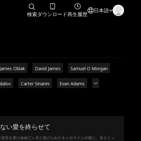
日本語
検索
ダウンロード
再生履歴
James Oblak
David James
Samuel O Morgan
adalov
Carter Sirianni
Evan Adams
ない愛を終らせて
ン宣告を受け余命三ヶ月と告げられたキャロラインの前に、夫エリッ