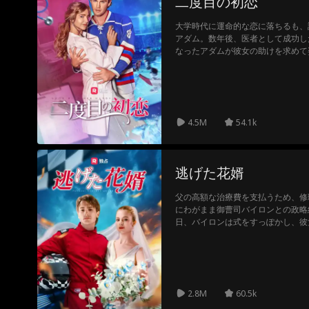
二度目の初恋
大学時代に運命的な恋に落ちるも、
アダム。数年後、医者として成功し
なったアダムが彼女の助けを求めて
ぶ二人だが、共に過ごす日々の中で
く。二度目のチャンスが、彼らに永
4.5M
54.1k
逃げた花婿
父の高額な治療費を支払うため、修
にわがまま御曹司バイロンとの政略
日、バイロンは式をすっぽかし、彼
中で始まった二人の結婚生活。「一
れたはずなのに、いつしかバイロン
る。揺れ動くアイビーの心。守るべ
2.8M
60.5k