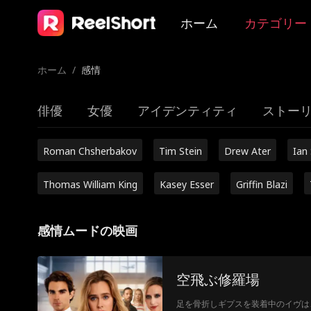
ホーム
カテゴリー
ホーム
/
感情
俳優
女優
アイデンティティ
ストー
Roman Chsherbakov
Tim Stein
Drew Ater
Ian
Thomas William King
Kasey Esser
Griffin Blazi
感情ムードの映画
空飛ぶ修羅場
足を骨折しギプスを装着中のイヴは