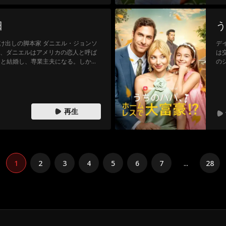
日
う
け出しの脚本家 ダニエル・ジョンソ
デ
年、ダニエルはアメリカの恋人と呼ば
は
ンと結婚し、専業主夫になる。しかし
の
る日々。 そんな中、サブリナを捨て
た
る地獄に突き落とす。 耐えかねたダ
性
切なものを失ったことに気づいたサブ
迎
ら
再生
1
2
3
4
5
6
7
...
28