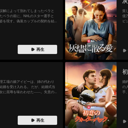
灰
誤解によって別れてしまったベラと
貧
たベラの前に、NHLのスター選手と
億
姿を現す。偽装カップルの契約を結
ビ
、眠っていた感情が再び目覚めてい
女
遠の幸せをもたらすのか。
す
状
双
再生
初
理工場の娘アイビーは、姉の代わり
婚
結婚を受け入れる。 だが、結婚式当
の
女に屈辱を味わわせた――。失意の
手
年後に離婚する」という条件で結ば
存
はアイビーに本気の想いを寄せ始め
し
きは、契約か、それとも……愛か？
プ
ロ
再生