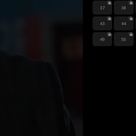
37
38
43
44
49
50