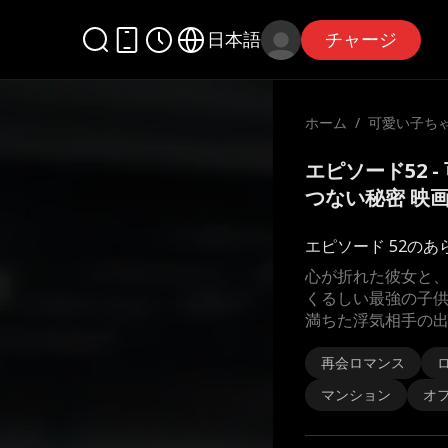
日本語
チャージ
ホーム
/
可愛い子ちゃ
せつない秘
エピソード52 
つない秘密 映
エピソード 52のあ
心が折れた彼女と
くるしい最強の子供
満ちた浮気相手の
再会ロマンス
マンション
オ