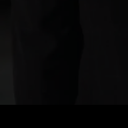
価格
:
残高
:
60
0