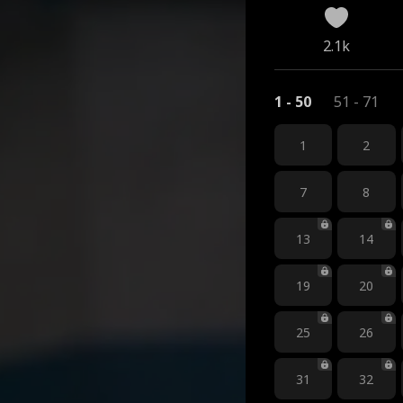
2.1k
1 - 50
51 - 71
1
2
7
8
13
14
19
20
25
26
31
32