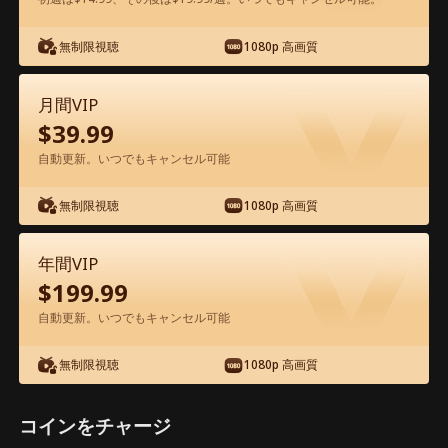
アプリ内で無料視聴可能
無制限視聴
1080p 高画質
月間VIP
$
39.99
自動更新。いつでもキャンセル可能
無制限視聴
1080p 高画質
エピソード52 - 隠れた万能な巨頭が、帰
還しました 映画フル
年間VIP
$
199.99
1-50
51-98
全エピソード
自動更新。いつでもキャンセル可能
無制限視聴
1080p 高画質
52
53
54
55
56
5
コインをチャージ