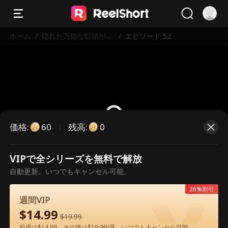
ホーム
/
隠れた万能な巨頭が、
/
エピソード 52
帰還しました
価格
:
残高
:
60
0
VIPで全シリーズを無料で解放
こちらは有料のエピソードです。視
自動更新。いつでもキャンセル可能。
聴いただくには解放が必要です。
26%割引
週間VIP
$
14.99
60
今すぐ解放
$
19.99
初週は$14.99、その後は$19.99/週。いつでもキャンセル可能。