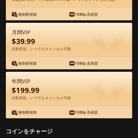
無制限視聴
1080p 高画質
アプリ内で無料視聴可能
月間VIP
$
39.99
自動更新。いつでもキャンセル可能
無制限視聴
1080p 高画質
エピソード69 - 偽りの令嬢 映画フル
年間VIP
$
199.99
1-50
51-70
全エピソード
自動更新。いつでもキャンセル可能
65
66
67
68
69
70
無制限視聴
1080p 高画質
コインをチャージ