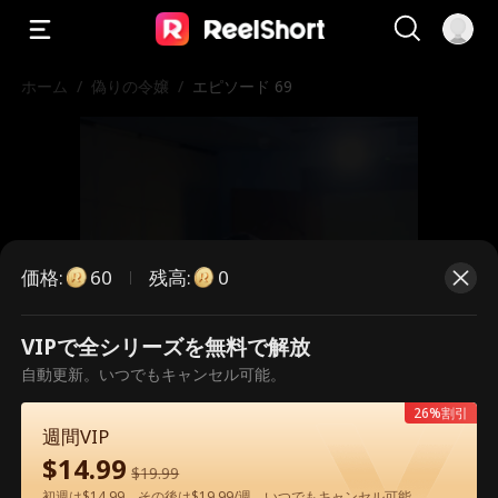
ホーム
/
偽りの令嬢
/
エピソード 69
価格
:
残高
:
60
0
VIPで全シリーズを無料で解放
こちらは有料のエピソードです。視
自動更新。いつでもキャンセル可能。
聴いただくには解放が必要です。
26%割引
週間VIP
$
14.99
$
19.99
60
今すぐ解放
初週は$14.99、その後は$19.99/週。いつでもキャンセル可能。