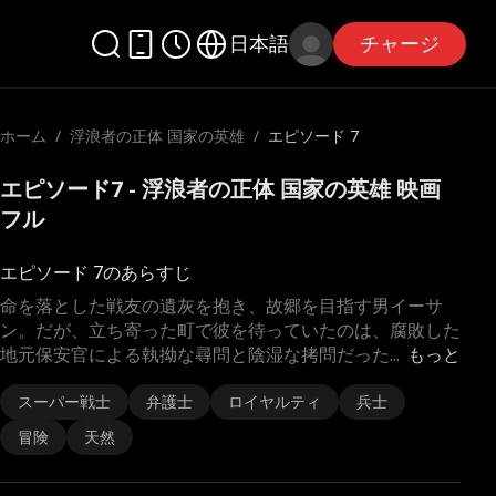
日本語
チャージ
ホーム
/
浮浪者の正体 国家の英雄
/
エピソード 7
エピソード7 - 浮浪者の正体 国家の英雄 映画
フル
エピソード 7のあらすじ
命を落とした戦友の遺灰を抱き、故郷を目指す男イーサ
ン。だが、立ち寄った町で彼を待っていたのは、腐敗した
地元保安官による執拗な尋問と陰湿な拷問だった
...
もっと
スーパー戦士
弁護士
ロイヤルティ
兵士
冒険
天然