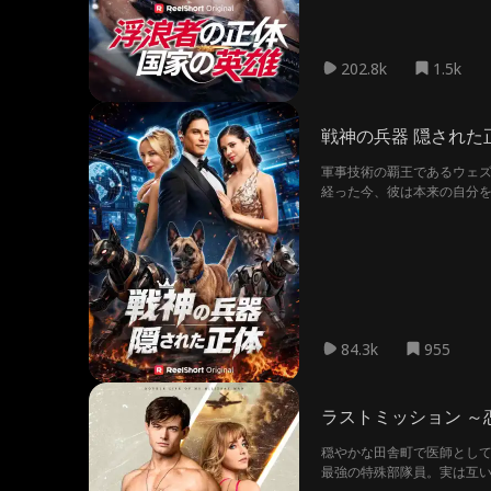
202.8k
1.5k
戦神の兵器 隠された
軍事技術の覇王であるウェ
経った今、彼は本来の自分
84.3k
955
ラストミッション ～
穏やかな田舎町で医師とし
最強の特殊部隊員。実は互い