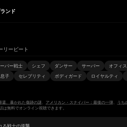
ブランド
ーリービート
ーパー戦士
シェフ
ダンサー
サーバー
オフィス
の息子
セレブリティ
ボディガード
ロイヤルティ
帰還、暴かれた傷跡の謎
、
アメリカン・スナイパー：最後の一弾
、
うち
話は無料でオンライン視聴できます。
れる戦士の逆襲