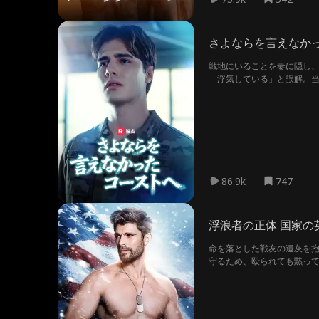
さよならを言えなか
戦地にいることを妻に隠し
「浮気している」と誤解。
の世で最も悲しいすれ違い
86.9k
747
浮浪者の正体 国家の
命を落とした戦友の遺灰を
守るため、殴られても黙っ
能の結末へと転がり出す。最
を閉ざし続けたイーサンの凄