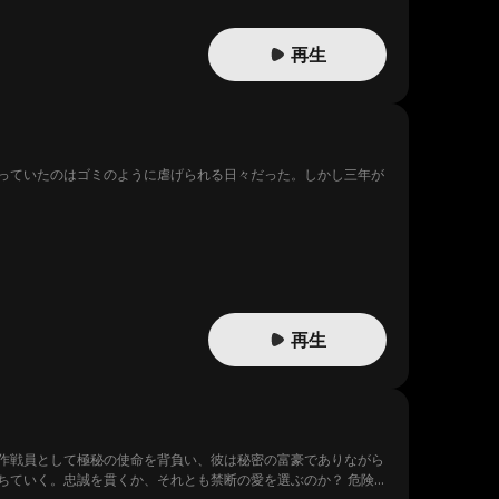
再生
っていたのはゴミのように虐げられる日々だった。しかし三年が
再生
作戦員として極秘の使命を背負い、彼は秘密の富豪でありながら
ちていく。忠誠を貫くか、それとも禁断の愛を選ぶのか？ 危険