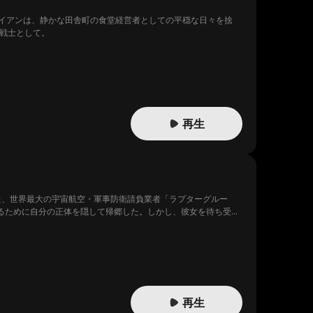
イアンは、静かな田舎町の食堂経営者としての平穏な日々を捨
戦士として。
再生
た、世界最大の宇宙航空・軍事防衛請負業者「ラプターグルー
るために自分の正体を隠して帰郷した。しかし、彼女を待ち受け
ケイトの家族、特に母親ステイシーも、ケイトがビアトリスと結
が、彼女に最後まで戦い抜く力を与えた。エリスはどんな代償を
再生