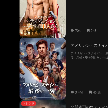
な駆け引きの果てに待つ衝
70k
943
アメリカン・スナイ
アメリカン・スナイパー：
後、忽然と姿を消した。今
ちを守るため、眠れる王は
3.4M
46.3k
トレンド
公開処刑のウェディ