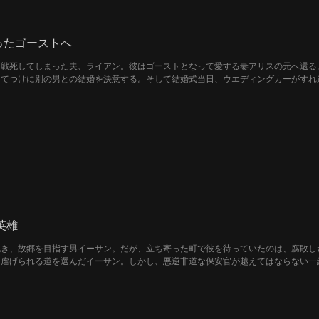
ったゴーストへ
、戦死してしまった夫、ライアン。彼はゴーストとなって愛する妻アリスの元へ還る
当てつけに別の男との結婚を決意する。そして結婚式当日、ウエディングカーがすれ
が、今、始まる。
英雄
抱き、故郷を目指す男イーサン。だが、立ち寄った町で彼を待っていたのは、腐敗し
て虐げられる道を選んだイーサン。しかし、悪逆非道な保安官が越えてはならない一
悪の展開を打ち破るように現れたのは、今やFBI長官となったかつての部下だった
絶な過去とは…… 封印されたアメリカの誇りが、いま目を覚ます。