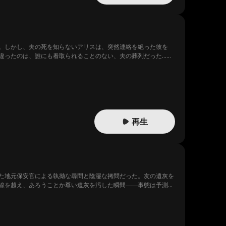
。しかし、夫の死を知らないアリスは、突然連絡を絶った彼を
違ったのは、誰にも看取られることのない、夫の葬列だった…こ
再生
た地元保安官による執拗な尋問と陰湿な拷問だった。友の遺灰を
線を越え、あろうことか尊い遺灰を汚した瞬間――事態は予測不
！なぜ国家権力のトップが、こんな田舎の警察署に？ そして、口