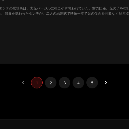
ダンテの居場所は、実兄バージルに根こそぎ奪われていた。空の口座。兄の子を宿
れ、屈辱を味わったダンテが、二人の結婚式で映像一本で兄の仮面を容赦なく剥ぎ
1
2
3
4
5