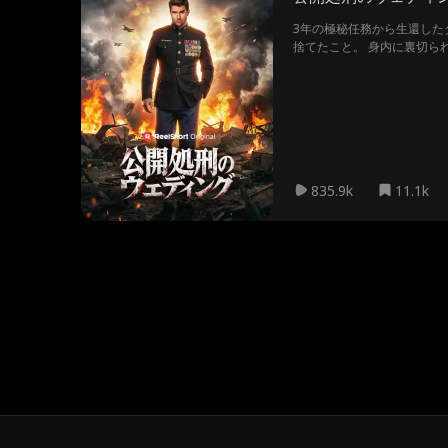
3年の極秘任務から生還した
捨てたこと。 身内に裏切ら
835.9k
11.1k