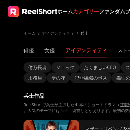
ホーム
カテゴリー
ファンダム
ホーム
/
アイデンティティ
/
兵士
俳優
女優
アイデンティティ
スト
億万長者
ジョック
たくましいCEO
ス
用務員
壁の花
犯罪組織のボス
義理
兵士作品
ReelShortで兵士が主演した41本のショートドラマ（
狂龍
。人気のテーマにはルナ、復讐などがあります。最初の数
マザー・リベンジ 怒