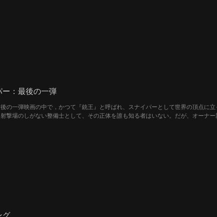
撃の結末は――。
パー：最後の一弾
最後の一弾映画の中で，かつて『銃王』と呼ばれ、スナイパーとして世界の頂点に立
は射撃場のしがない整備士として、その正体を誰も知る者はいない。だが、オーナー
再び引き金に指をかける。放たれた神がかり的な一弾が、彼の謎に包まれた過去に再
ング