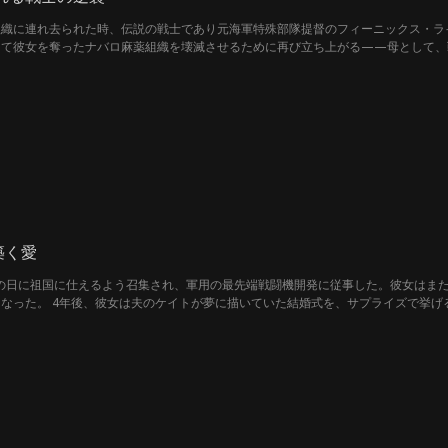
組織に連れ去られた時、伝説の戦士であり元海軍特殊部隊提督のフィーニックス・ラ
して彼女を奪ったナバロ麻薬組織を壊滅させるために再び立ち上がる——母として、
築く愛
の日に祖国に仕えるよう召集され、軍用の最先端戦闘機開発に従事した。彼女はま
なった。 4年後、彼女は夫のケイトが夢に描いていた結婚式を、サプライズで挙げ
——ビアトリスが執拗にケイトを追いかけ、二人の結婚を破壊しようと企んでいた。
婚を迫り、彼女を辱めようとした。ケイトの揺るぎない忠誠心とエリスへの誠実な愛
、誇りを取り戻そうとした。"