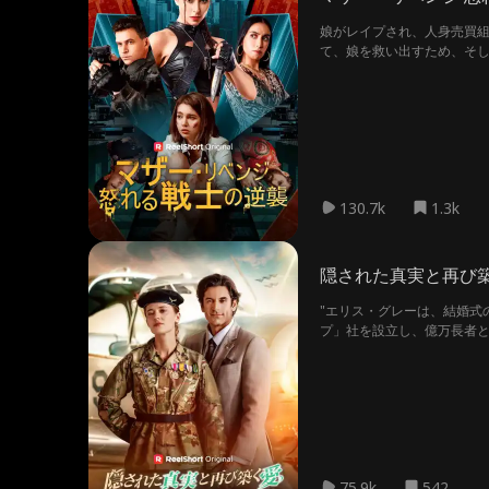
娘がレイプされ、人身売買
て、娘を救い出すため、そ
130.7k
1.3k
隠された真実と再び
"エリス・グレーは、結婚式
プ」社を設立し、億万長者と
ていたのはトラブルだった
婚できるよう、エリスに離
払っても、自分の結婚を守り
75.9k
542