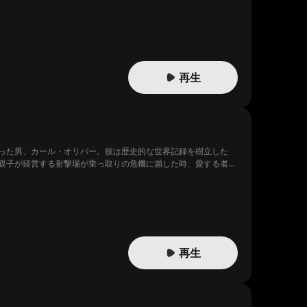
再生
った男、カール・オリバー。彼は歴史的な世界記録を樹立した
親子が経営する射撃場が乗っ取りの危機に瀕した時、愛する者た
び光を当てることになる…
再生