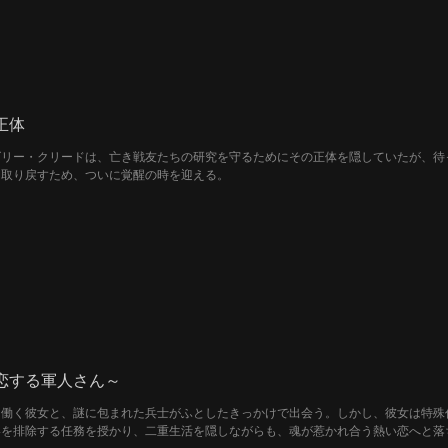
正体
ズリー・クリードは、亡き戦友たちの研究を守るためにその正体を隠していたが、待
を取り戻すため、ついに覚醒の時を迎える。
恋する軍人さん～
て働く彼女と、謎に包まれた兵士がふとしたきっかけで出会う。しかし、彼女は特殊
を排除する任務を授かり、二重生活を隠しながらも、魂が惹かれ合う熱い恋へと落