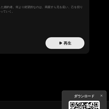
した婚約者。何より絶望的なのは、両親すら兄を庇い、己を切り
取っていく。
再生
ダウンロード