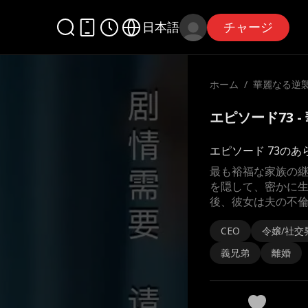
日本語
チャージ
ホーム
/
華麗なる逆
エピソード73 
エピソード 73のあ
最も裕福な家族の
を隠して、密かに
後、彼女は夫の不
CEO
令嬢/社交
義兄弟
離婚