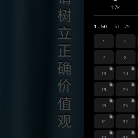
1.7k
1 - 50
51 - 79
1
2
7
8
13
14
19
20
25
26
31
32
37
38