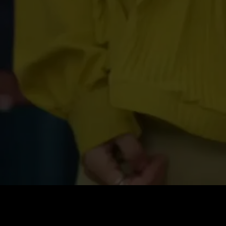
価格
:
残高
:
60
0