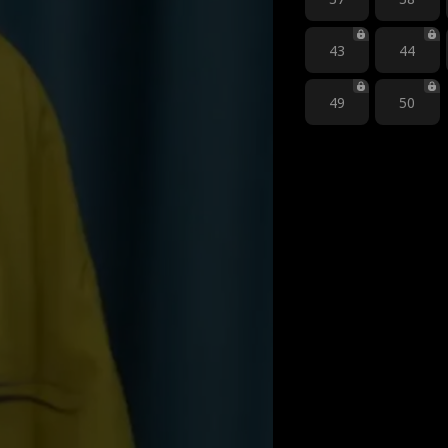
43
44
49
50