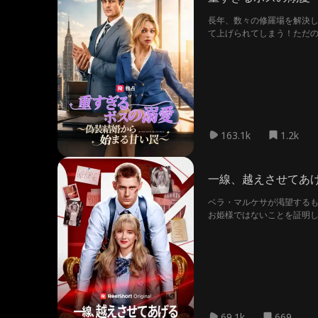
長年、数々の修羅場を解決し
て上げられてしまう！ただ
いていなかった。これはす
163.1k
1.2k
一線、越えさせてあ
ベラ・マルケサが渇望するも
お姫様ではないことを証明
69.1k
669