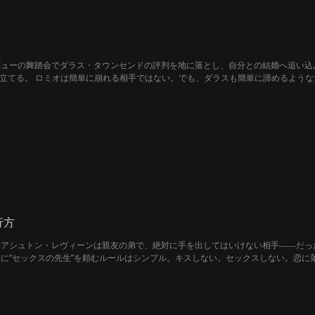
ビューの舞踏会でダラス・タウンセンドの評判を地に落とし、自分との結婚へ追い込
を立てる。 ロミオは簡単に崩れる相手ではない。でも、ダラスも簡単に諦めるような
行方
。アシュトン・レヴィーンは親友の弟で、絶対に手を出してはいけない相手――だっ
に“セックスの先生”を頼むルールはシンプル。キスしない。セックスしない。恋に
足りない。彼との“すべて”を望むのは、欲張りすぎ？