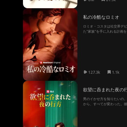
私の冷酷なロミオ
ロミオ・コスタは社交界デ
た"家族"を手に入れる計画
127.3k
1.1k
欲望に呑まれた夜の
男のイかせ方を知りたいの
から、すべてが変わった。彼
く。「友達」だけじゃ、もう