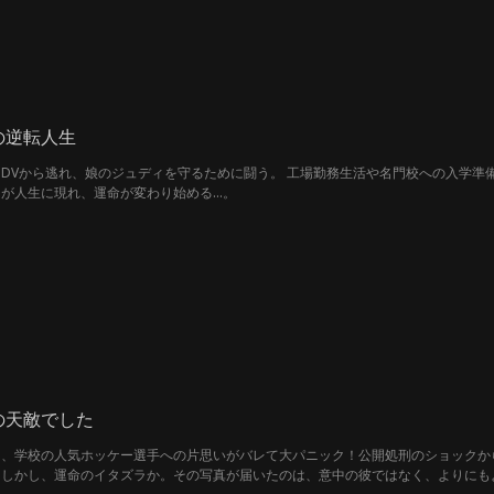
の逆転人生
DVから逃れ、娘のジュディを守るために闘う。 工場勤務生活や名門校への入学準
が人生に現れ、運命が変わり始める…。
の天敵でした
、学校の人気ホッケー選手への片思いがバレて大パニック！公開処刑のショックから
。しかし、運命のイタズラか。その写真が届いたのは、意中の彼ではなく、よりにも