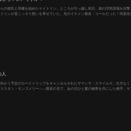
からの彼氏と同棲を始めたケイトリン。ところが引っ越し初日、彼の浮気現場を目撃
トリンが昔こっそり想いを寄せていた、兄のイケメン親友・コールだった！同居生
、そして何より“兄バリア”が立ちはだかる――！
の人
向かう予定のロードトリップをキャンセルされたサマンサ・スマイルズ。仕方なく、5
リスタン・モンゴメリー――親友の兄で、あの日ひと夏の秘密を共にした相手。サ
き合い、ついに自分のために選択することを決めるのか？