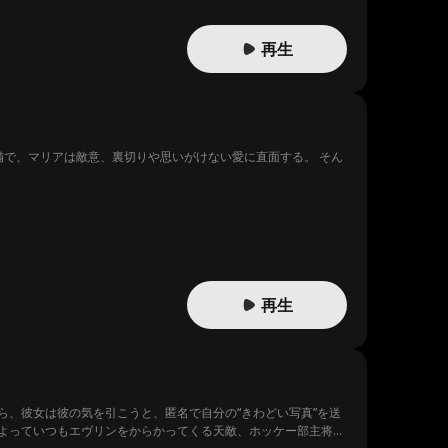
再生
備で、マリアは敵意、裏切りや思いがけない愛に直面する。 そん
再生
、彼女は彼の気を引こうと、匿名で自分の“きわどい写真”を送
よっていつもエヴリンをからかってくる天敵、ホッケー部主将の