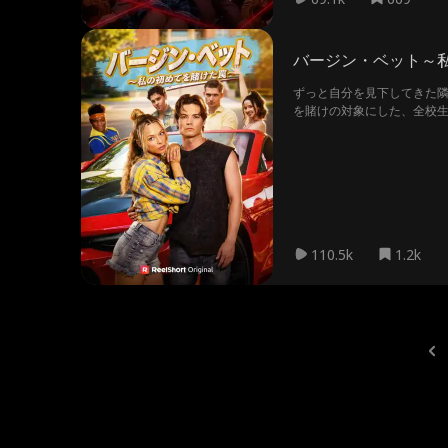
バージン・ベット～
ずっと自分を見下してきた
を賭けの対象にした、全校
ず裏で誰かに邪魔をされる
か？
110.5k
1.2k