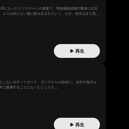
上司になったクリスチャンの提案で、突如偽装結婚の妻役に仕立
、エラは抗えない熱に飲み込まれていく。だが、彼女はまだ気づ
の始まりにすぎないということに——
再生
としないボディーガード、ダンテからの自由だ。 自分が無力な
共に破滅することになったとしても…。
再生