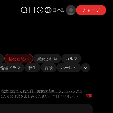
日本語
チャージ
嫁
溺愛され系
カルマ
秘めた想い
倫理ドラマ
転生
冒険
ハーレム
、
彼女に捨てられた日、美女救済キャッシュバックシ
展開
に入りの作品を楽しみください。本日よりオンライ
...