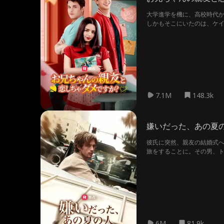
大学進学を機に、高校時代
しかもそこにいたのは、ケイ
ノの執着・学内の意地悪女子
7.1M
148.3k
嫌いだった、あの夏
彼氏に突然、親友の結婚式へ
旅をすることに。その男、ト
間で、彼女は自分の心に向
6M
81.9k