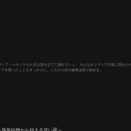
送信から始まる、絶対にありえない二人の関係。彼女の秘密を握ったいじわるなコル
ヴィア・ベケットの人生は音を立てて崩れていく。 そんなオリヴィアの前に現れた
ィアを救ったことをきっかけに、二人の人生の歯車は回り始める。
～偽装結婚から始まる甘い罠～