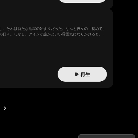
し、それは新たな地獄の始まりだった。なんと彼女の「初めて」
の日々。しかし、クインが誰かといい雰囲気になりかけると、必
ている唯一の存在だということに、クインはいつ気づくのだろう
再生