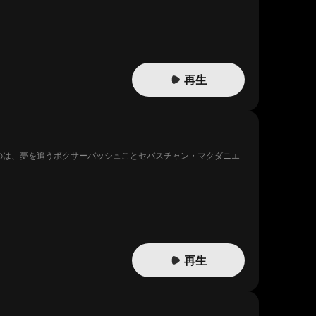
トンが取った、予想外の行動とは――
再生
のは、夢を追うボクサーバッシュことセバスチャン・マクダニエ
再生