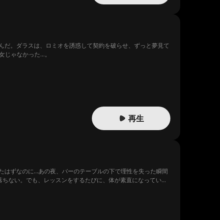
んだ。ダラスは、ロミオを誘惑して契約を破らせ、ずっと夢見て
女じゃなかった…。
再生
たはずなのに…あの夜、バーのテーブルの下で理性を失った瞬間
落ちない。でも、レッスンをするたびに、体が素直になってい