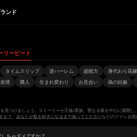
ブランド
ーリービート
タイムスリップ
逆ハーレム
超能力
身代わり花
友情
隣人
生まれ変わり
お見合い
偽の妊娠
ドラマを見つけましょう。ストーリーが王族/貴族、聖なる親を中心に展開し
すか？
、
あなたが私を好きになるまで偽ってください
などのファンお気
恋しちゃダメですか？