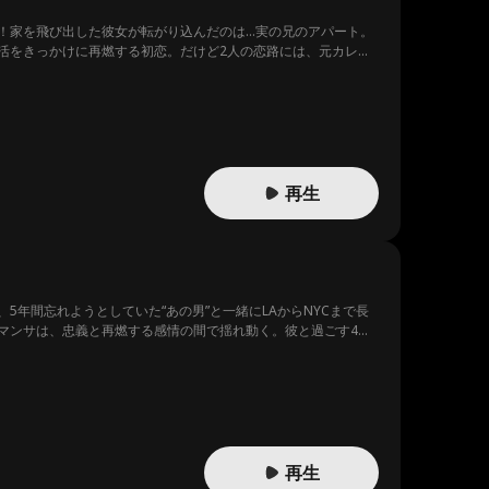
！家を飛び出した彼女が転がり込んだのは…実の兄のアパート。
活をきっかけに再燃する初恋。だけど2人の恋路には、元カレカ
再生
年間忘れようとしていた“あの男”と一緒にLAからNYCまで長
マンサは、忠義と再燃する感情の間で揺れ動く。彼と過ごす4日
再生