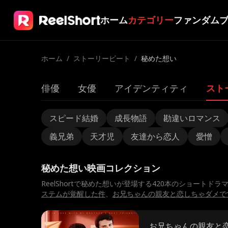
ホーム
カテゴリー
ファンダム
ホーム
/
ストーリービート
/
秘めた想い
俳優
女優
アイデンティティ
スト
スピード結婚
成長物語
勘違いロマンス
義兄弟
天才児
友達から恋人
愛憎
秘めた想い映画コレクション
ReelShortで秘めた想いが登場する420本のショート
ステムが覚醒した件
、
お兄ちゃんの親友と恋しちゃダメで
お兄ちゃんの親友と