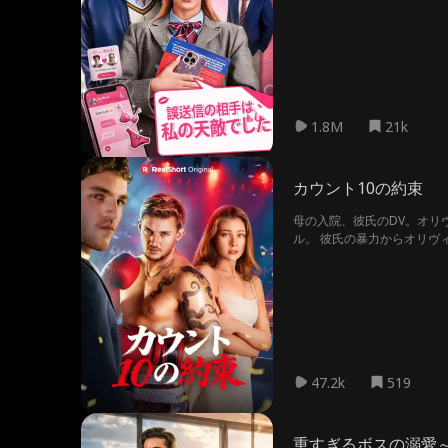
コルトンだった！最悪の誤
1.8M
21k
カウント10の約束
母の入院、彼氏のDV。オリ
ル。 彼氏の暴力からオリヴ
47.2k
519
重すぎるボスの溺愛