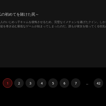
私の初めてを賭けた罠～
隣人のいじめっ子キャムを後悔させるため、完璧なイメチェンを遂げたクイン。しか
生徒を巻き込む最低なゲームが始まってしまったのだ。誰もが彼女を狙ってくる狂乱
。彼女の恋を執拗に、そして完璧に潰していくその男こそが、心の底から彼女を欲し
1
2
3
4
5
6
7
...
42