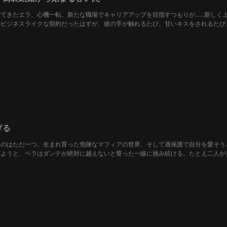
てきたエラ。心機一転、新たな職場でキャリアアップを目指すつもりが……新しく
のビジネスライクな契約だったはずが、彼の手が触れるたび、甘いキスをされるたび
べて、クリスチャンが彼女を永遠に自分のものにするために仕掛けた、危険なゲーム
げる
のはただ一つ。生まれ育った危険なマフィアの世界、そして過保護で自分を愛そう
しようと、ベラはダンテが絶対に越えないと誓った一線に挑み続ける。たとえ二人が