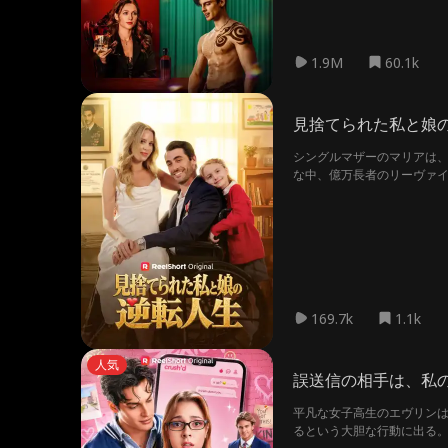
1.9M
60.1k
見捨てられた私と娘
シングルマザーのマリアは、
な中、億万長者のリーヴァイ
169.7k
1.1k
人気
誤送信の相手は、私
平凡な女子高生のエヴリンは
るという大胆な行動に出る