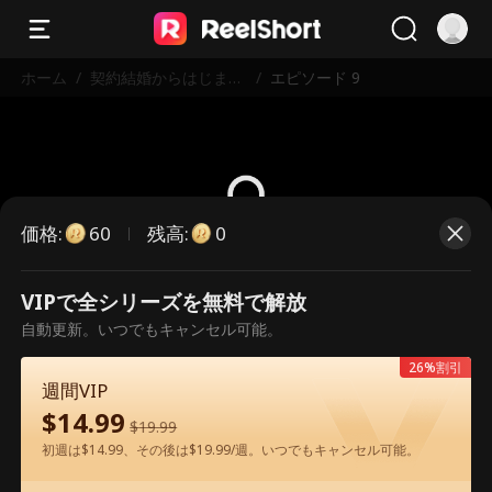
ホーム
/
契約結婚からはじまる
/
エピソード 9
溺愛
価格
:
残高
:
60
0
こちらは有料のエピソードです。視
VIPで全シリーズを無料で解放
聴いただくには解放が必要です。
自動更新。いつでもキャンセル可能。
26%割引
週間VIP
60
今すぐ解放
$
14.99
$
19.99
初週は$14.99、その後は$19.99/週。いつでもキャンセル可能。
アプリ内で無料視聴可能