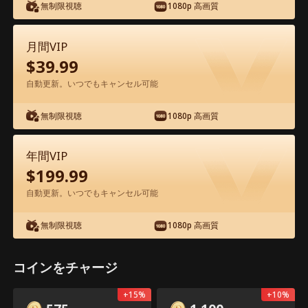
無制限視聴
1080p 高画質
月間VIP
$
39.99
自動更新。いつでもキャンセル可能
エピソード9 - 契約結婚からはじまる溺
愛 映画フル
無制限視聴
1080p 高画質
年間VIP
0-49
50
全エピソード
$
199.99
9
10
11
12
13
1
自動更新。いつでもキャンセル可能
無制限視聴
1080p 高画質
コインをチャージ
共有
228
1.3k
開く
アプリ限定：無料ロック解除
+
15
%
+
10
%