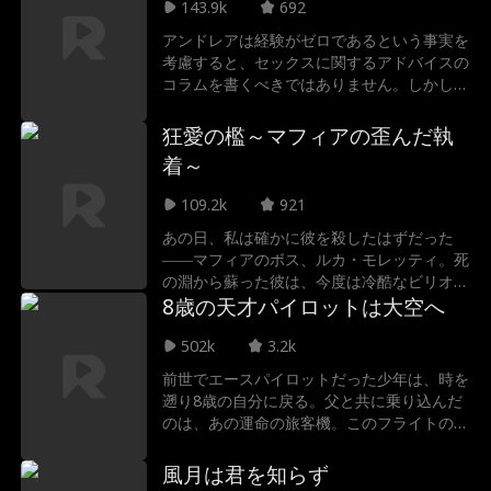
察の追跡をかわしながら、次々と“メッセー
143.9k
692
ジ”を残していく。そしていつしか、沈黙を
アンドレアは経験がゼロであるという事実を
強いられてきた人々の希望の象徴となってい
考慮すると、セックスに関するアドバイスの
く――。
コラムを書くべきではありません。しかし、
彼女のクソ上司は動じません。自暴自棄にな
ったアンドレアは、緊急の出会いを求めて地
狂愛の檻～マフィアの歪んだ執
元のバーを訪ねるが、代わりに、セクシーな
着～
見知らぬ男性が魅惑的な提案を持ちかけてき
た。それは、彼の見合い結婚を破棄する代わ
109.2k
921
りに、誘惑のレッスンを受けるというものだ
あの日、私は確かに彼を殺したはずだった
った!?
――マフィアのボス、ルカ・モレッティ。死
の淵から蘇った彼は、今度は冷酷なビリオネ
アとしてノラの前に立ちはだかる。圧倒的な
8歳の天才パイロットは大空へ
力で彼女の逃げ場をすべて塞ぎ、突きつけた
502k
3.2k
のは残酷なゲームだった。「俺の女になる
か、大切なものをすべて失うか」生きている
前世でエースパイロットだった少年は、時を
はずのない男。それは復讐か、それとも歪ん
遡り8歳の自分に戻る。父と共に乗り込んだ
だ愛なのか――
のは、あの運命の旅客機。このフライトの先
に待つのは、乗客乗員全員の死…墜落事故
だ。 高度9000メートル。燃え盛る翼、機内
風月は君を知らず
に吹き荒れる極寒の突風。誰もが死を覚悟し