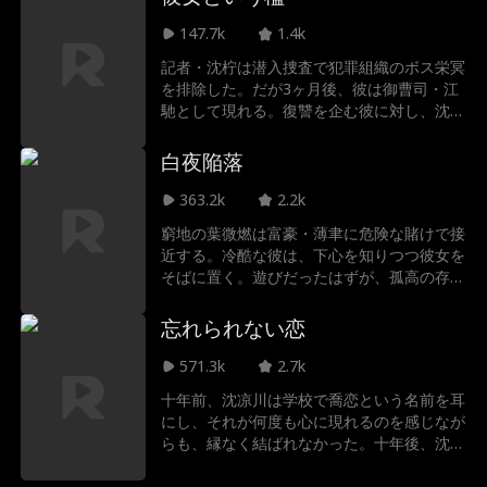
かう中で、次第に彼に本気で惹かれていく。
偽りの関係から心が通じ合い、二人の恋がど
147.7k
1.4k
んな未来が待っているのか…
記者・沈柠は潜入捜査で犯罪組織のボス栄冥
を排除した。だが3ヶ月後、彼は御曹司・江
馳として現れる。復讐を企む彼に対し、沈柠
は自らを賭けた反撃を開始する。
白夜陥落
363.2k
2.2k
窮地の葉微燃は富豪・薄聿に危険な賭けで接
近する。冷酷な彼は、下心を知りつつ彼女を
そばに置く。遊びだったはずが、孤高の存在
だった彼は彼女を守る神となる。
忘れられない恋
571.3k
2.7k
十年前、沈凉川は学校で喬恋という名前を耳
にし、それが何度も心に現れるのを感じなが
らも、縁なく結ばれなかった。十年後、沈凉
川は二冠を得たトップ俳優に成長し、喬恋は
ジャーナリストになった。七夕の偶然の再会