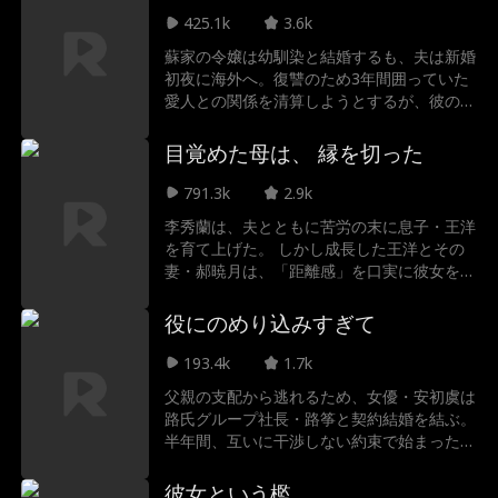
たその時、少年は操縦桿を握る。8歳の幼い
425.1k
3.6k
体で、前世で自分を庇い死んだ父を、そして
蘇家の令嬢は幼馴染と結婚するも、夫は新婚
数百人の乗客を救うために。 次々と襲いか
初夜に海外へ。復讐のため3年間囲っていた
かる絶望的な危機。疑いの目を向ける乗客、
愛人との関係を清算しようとするが、彼の正
意識を失った機長、途絶えた通信。漏れ続け
体はなんと督軍府の「少帥」だった！自分が
る燃料、眼下に広がる危険な地形…。 生還
囲い、先日平手打ちまでした相手の正体を知
目覚めた母は、 縁を切った
率1%の緊急着陸に、天才パイロットが、
り、ヒロインは卒倒寸前に…。
今、挑む。
791.3k
2.9k
李秀蘭は、夫とともに苦労の末に息子・王洋
を育て上げた。 しかし成長した王洋とその
妻・郝暁月は、「距離感」を口実に彼女を搾
取し続け、やがて夫は無念のうちにこの世を
去る。 生まれ変わった李秀蘭はついに目を
役にのめり込みすぎて
覚まし、決して譲れない一線を守りながら反
撃を開始。 財産を取り戻し、真実を公に
193.4k
1.7k
し、不孝な息子との縁を断つ決断を下す。
父親の支配から逃れるため、女優・安初虞は
そしてすべての財産を慈善団体へ寄付し、
路氏グループ社長・路筝と契約結婚を結ぶ。
「百善孝をもって先と為す」という真の意味
半年間、互いに干渉しない約束で始まった結
を、自らの人生で証明するのだった。
婚生活。しかし、安初虞は路筝をファッショ
ンショーの練習台として次々と試練に立ち向
彼女という檻