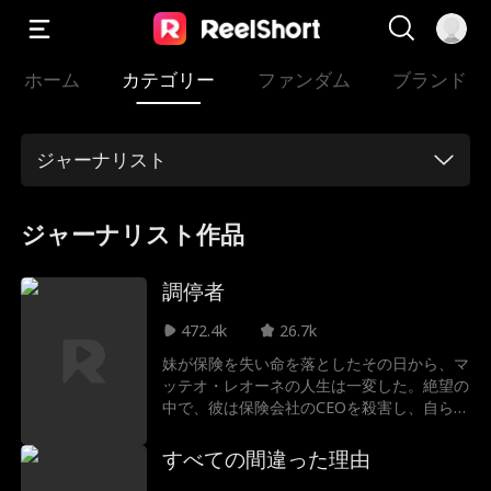
ホーム
カテゴリー
ファンダム
ブランド
ジャーナリスト
ジャーナリスト作品
調停者
472.4k
26.7k
妹が保険を失い命を落としたその日から、マ
ッテオ・レオーネの人生は一変した。絶望の
中で、彼は保険会社のCEOを殺害し、自らの
手で“正義”を下す道を選ぶ。だが、これは単
なる復讐ではなかった。保険弱者を食い物に
すべての間違った理由
する腐敗した制度を暴くため、マッテオは警