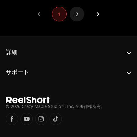
をきっかけに二人はスピード婚をし、沈凉川
は結婚後、本気で妻を追いかける長い恋の道
1
2
を歩み始める。
詳細
サポート
© 2026 Crazy Maple Studio™, Inc. 全著作権所有。