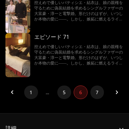
控えめで優しいパティシエ・結衣は、娘の親権を
守るために偽装結婚を求めるシングルファザーの
大富豪・淳一と電撃婚。形だけのはずが、いつし
か本物の愛に――。しかし、嫉妬に燃えるライバ
ル、ストーカー化した結衣の元婚約者、そしてあ
の手この手で壊そうとする淳一の元妻が立ちはだ
かる！
エピソード 71
控えめで優しいパティシエ・結衣は、娘の親権を
守るために偽装結婚を求めるシングルファザーの
大富豪・淳一と電撃婚。形だけのはずが、いつし
か本物の愛に――。しかし、嫉妬に燃えるライバ
ル、ストーカー化した結衣の元婚約者、そしてあ
の手この手で壊そうとする淳一の元妻が立ちはだ
かる！
1
...
5
6
7
詳細