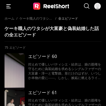
ホーム
/
ケーキ職人のワタシが
/
全エピソード
大富豪と偽装結婚した
ケーキ職人のワタシが大富豪と偽装結婚した話
話
の全エピソード
75
エピソード
エピソード 60
控えめで優しいパティシエ・結衣は、娘の親権を
守るために偽装結婚を求めるシングルファザーの
大富豪・淳一と電撃婚。形だけのはずが、いつし
か本物の愛に――。しかし、嫉妬に燃えるライバ
ル、ストーカー化した結衣の元婚約者、そしてあ
の手この手で壊そうとする淳一の元妻が立ちはだ
かる！
エピソード 61
控えめで優しいパティシエ・結衣は、娘の親権を
守るために偽装結婚を求めるシングルファザーの