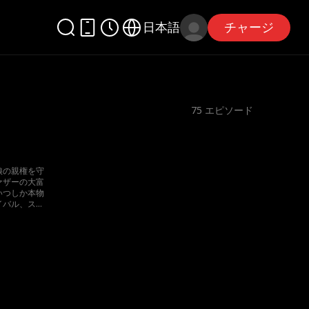
日本語
チャージ
75
エピソード
娘の親権を守
ァザーの大富
いつしか本物
イバル、スト
あの手この手
かる！