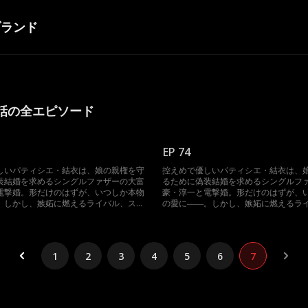
ブランド
話の全エピソード
EP 74
しいパティシエ・結衣は、娘の親権を守
控えめで優しいパティシエ・結衣は、
装結婚を求めるシングルファザーの大富
るために偽装結婚を求めるシングルフ
電撃婚。形だけのはずが、いつしか本物
豪・淳一と電撃婚。形だけのはずが、
。しかし、嫉妬に燃えるライバル、スト
の愛に――。しかし、嫉妬に燃えるラ
た結衣の元婚約者、そしてあの手この手
ーカー化した結衣の元婚約者、そして
する淳一の元妻が立ちはだかる！
で壊そうとする淳一の元妻が立ちはだ
1
2
3
4
5
6
7