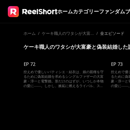
ホーム
カテゴリー
ファンダム
ホーム
/
ケーキ職人のワタシが大富
/
全エピソード
豪と偽装結婚した話
ケーキ職人のワタシが大富豪と偽装結婚した
EP 72
EP 73
控えめで優しいパティシエ・結衣は、娘の親権を守
控えめで優
るために偽装結婚を求めるシングルファザーの大富
るために偽
豪・淳一と電撃婚。形だけのはずが、いつしか本物
豪・淳一と
の愛に――。しかし、嫉妬に燃えるライバル、スト
の愛に――
ーカー化した結衣の元婚約者、そしてあの手この手
ーカー化し
で壊そうとする淳一の元妻が立ちはだかる！
で壊そうと