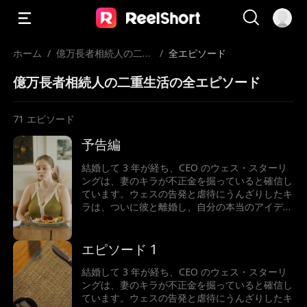
ホーム
/
億万長者相続人の二重
/
全エピソード
生活
億万長者相続人の二重生活の全エピソード
71
エピソード
予告編
結婚して 3 年が経ち、CEO のウェス・スターリ
ングは、妻のキラが不正金を掘っていると確信し
ています。ウェスの告発と虐待にうんざりしたキ
ラは、ついに彼と離婚し、自分の本当のアイデン
ティティ、つまり億万長者の相続人を再び受け入
れます。人生最大の間違いを犯したと気づいたと
き、ウェスはどうするでしょうか？キラは彼にお
エピソード 1
金を支払わせることができるでしょうか...それと
ももう一度彼に恋をしてしまうのでしょうか?
結婚して 3 年が経ち、CEO のウェス・スターリ
ングは、妻のキラが不正金を掘っていると確信し
ています。ウェスの告発と虐待にうんざりしたキ