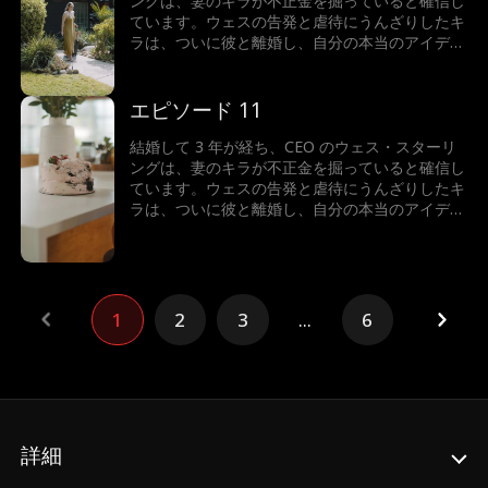
ングは、妻のキラが不正金を掘っていると確信し
ています。ウェスの告発と虐待にうんざりしたキ
ラは、ついに彼と離婚し、自分の本当のアイデン
ティティ、つまり億万長者の相続人を再び受け入
れます。人生最大の間違いを犯したと気づいたと
き、ウェスはどうするでしょうか？キラは彼にお
エピソード 11
金を支払わせることができるでしょうか...それと
ももう一度彼に恋をしてしまうのでしょうか?
結婚して 3 年が経ち、CEO のウェス・スターリ
ングは、妻のキラが不正金を掘っていると確信し
ています。ウェスの告発と虐待にうんざりしたキ
ラは、ついに彼と離婚し、自分の本当のアイデン
ティティ、つまり億万長者の相続人を再び受け入
れます。人生最大の間違いを犯したと気づいたと
き、ウェスはどうするでしょうか？キラは彼にお
金を支払わせることができるでしょうか...それと
ももう一度彼に恋をしてしまうのでしょうか?
1
2
3
...
6
詳細