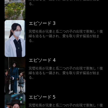
る。
エピソード 3
完璧社長が元妻と瓜二つの子の出現で形無し！復
縁を迫るも一蹴され、愛を取り戻す猛追が始ま
る。
エピソード 4
完璧社長が元妻と瓜二つの子の出現で形無し！復
縁を迫るも一蹴され、愛を取り戻す猛追が始ま
る。
エピソード 5
完璧社長が元妻と瓜二つの子の出現で形無し！復