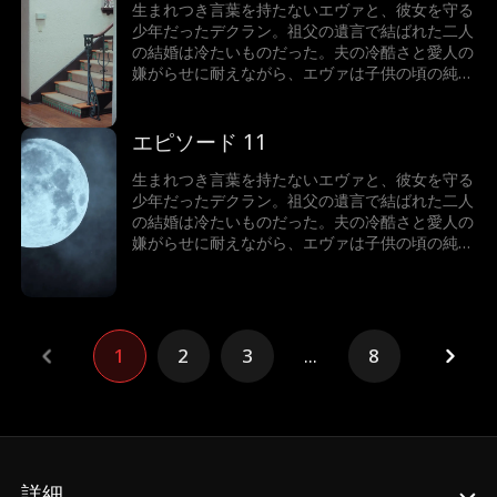
生まれつき言葉を持たないエヴァと、彼女を守る
少年だったデクラン。祖父の遺言で結ばれた二人
の結婚は冷たいものだった。夫の冷酷さと愛人の
嫌がらせに耐えながら、エヴァは子供の頃の純粋
な愛を忘れられない。言葉なき彼女の選択—彼の
心か、それとも自由か。
エピソード 11
生まれつき言葉を持たないエヴァと、彼女を守る
少年だったデクラン。祖父の遺言で結ばれた二人
の結婚は冷たいものだった。夫の冷酷さと愛人の
嫌がらせに耐えながら、エヴァは子供の頃の純粋
な愛を忘れられない。言葉なき彼女の選択—彼の
心か、それとも自由か。
1
2
3
...
8
詳細