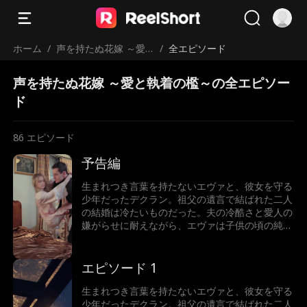
ホーム
/
声を持たぬ花嫁 ～愛
/
全エピソード
と執着の檻～
声を持たぬ花嫁 ～愛と執着の檻～の全エピソー
ド
86
エピソード
予告編
生まれつき言葉を持たないエヴァと、彼女を守る
少年だったデクラン。祖父の遺言で結ばれた二人
の結婚は冷たいものだった。夫の冷酷さと愛人の
嫌がらせに耐えながら、エヴァは子供の頃の純粋
な愛を忘れられない。言葉なき彼女の選択—彼の
心か、それとも自由か。
エピソード 1
生まれつき言葉を持たないエヴァと、彼女を守る
少年だったデクラン。祖父の遺言で結ばれた二人