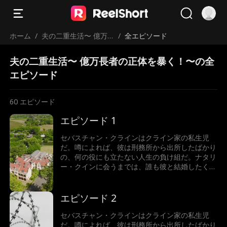
ホーム
/
夫の二重生活〜 億万
/
全エピソード
長者の正体を暴く！〜
夫の二重生活〜 億万長者の正体を暴く！〜の全
エピソード
60
エピソード
エピソード 1
セバスチャン・クラインはクライン家の私生児
だ。噂によれば、彼は刑務所から出所したばかり
の、何の役にも立たない人生の負け組だ。ナタリ
ー・クインに会うまでは、誰も彼と結婚したくな
かった。でも実は…ナタリーがビリオネアと結婚
していたのだ！真実を知ったとき、彼女はどうな
るのか？それよりも、そもそもなぜセバスチャ
エピソード 2
ン・クラインは正体を隠しているのか？
セバスチャン・クラインはクライン家の私生児
だ。噂によれば、彼は刑務所から出所したばかり