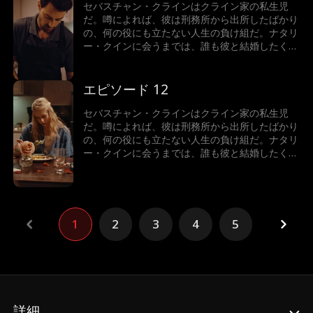
セバスチャン・クラインはクライン家の私生児
だ。噂によれば、彼は刑務所から出所したばかり
の、何の役にも立たない人生の負け組だ。ナタリ
ー・クインに会うまでは、誰も彼と結婚したくな
かった。でも実は…ナタリーがビリオネアと結婚
していたのだ！真実を知ったとき、彼女はどうな
るのか？それよりも、そもそもなぜセバスチャ
エピソード 12
ン・クラインは正体を隠しているのか？
セバスチャン・クラインはクライン家の私生児
だ。噂によれば、彼は刑務所から出所したばかり
の、何の役にも立たない人生の負け組だ。ナタリ
ー・クインに会うまでは、誰も彼と結婚したくな
かった。でも実は…ナタリーがビリオネアと結婚
していたのだ！真実を知ったとき、彼女はどうな
るのか？それよりも、そもそもなぜセバスチャ
ン・クラインは正体を隠しているのか？
1
2
3
4
5
詳細