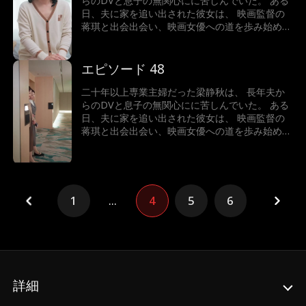
らのDVと息子の無関心にに苦しんでいた。 ある
日、夫に家を追い出された彼女は、 映画監督の
蒋琪と出会出会い、映画女優への道を歩み始め
た。 予想外にも、デビュー作が‌大ヒット‌。 梁静
秋の人生は一瞬で‌激変‌した。
エピソード 48
二十年以上専業主婦だった梁静秋は、 長年夫か
らのDVと息子の無関心にに苦しんでいた。 ある
日、夫に家を追い出された彼女は、 映画監督の
蒋琪と出会出会い、映画女優への道を歩み始め
た。 予想外にも、デビュー作が‌大ヒット‌。 梁静
秋の人生は一瞬で‌激変‌した。
1
...
4
5
6
詳細