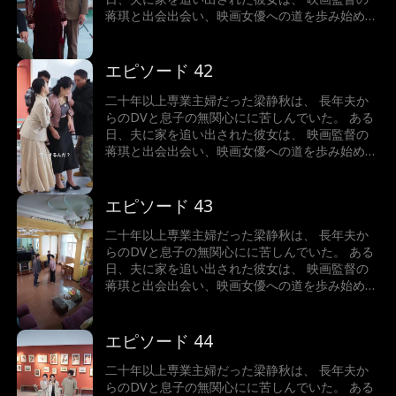
蒋琪と出会出会い、映画女優への道を歩み始め
た。 予想外にも、デビュー作が‌大ヒット‌。 梁静
秋の人生は一瞬で‌激変‌した。
エピソード 42
二十年以上専業主婦だった梁静秋は、 長年夫か
らのDVと息子の無関心にに苦しんでいた。 ある
日、夫に家を追い出された彼女は、 映画監督の
蒋琪と出会出会い、映画女優への道を歩み始め
た。 予想外にも、デビュー作が‌大ヒット‌。 梁静
秋の人生は一瞬で‌激変‌した。
エピソード 43
二十年以上専業主婦だった梁静秋は、 長年夫か
らのDVと息子の無関心にに苦しんでいた。 ある
日、夫に家を追い出された彼女は、 映画監督の
蒋琪と出会出会い、映画女優への道を歩み始め
た。 予想外にも、デビュー作が‌大ヒット‌。 梁静
秋の人生は一瞬で‌激変‌した。
エピソード 44
二十年以上専業主婦だった梁静秋は、 長年夫か
らのDVと息子の無関心にに苦しんでいた。 ある