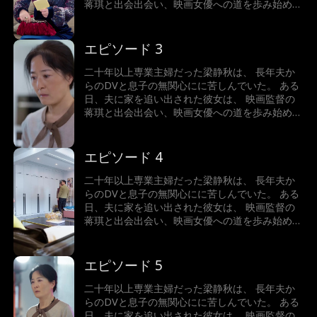
蒋琪と出会出会い、映画女優への道を歩み始め
た。 予想外にも、デビュー作が‌大ヒット‌。 梁静
秋の人生は一瞬で‌激変‌した。
エピソード 3
二十年以上専業主婦だった梁静秋は、 長年夫か
らのDVと息子の無関心にに苦しんでいた。 ある
日、夫に家を追い出された彼女は、 映画監督の
蒋琪と出会出会い、映画女優への道を歩み始め
た。 予想外にも、デビュー作が‌大ヒット‌。 梁静
秋の人生は一瞬で‌激変‌した。
エピソード 4
二十年以上専業主婦だった梁静秋は、 長年夫か
らのDVと息子の無関心にに苦しんでいた。 ある
日、夫に家を追い出された彼女は、 映画監督の
蒋琪と出会出会い、映画女優への道を歩み始め
た。 予想外にも、デビュー作が‌大ヒット‌。 梁静
秋の人生は一瞬で‌激変‌した。
エピソード 5
二十年以上専業主婦だった梁静秋は、 長年夫か
らのDVと息子の無関心にに苦しんでいた。 ある
日、夫に家を追い出された彼女は、 映画監督の