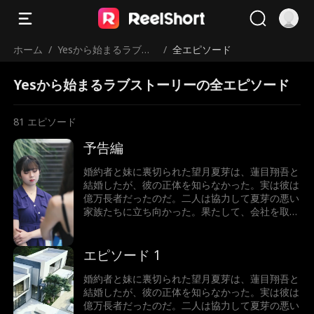
ホーム
/
Yesから始まるラブス
/
全エピソード
トーリー
Yesから始まるラブストーリーの全エピソード
81
エピソード
予告編
婚約者と妹に裏切られた望月夏芽は、蓮目翔吾と
結婚したが、彼の正体を知らなかった。実は彼は
億万長者だったのだ。二人は協力して夏芽の悪い
家族たちに立ち向かった。果たして、会社を取り
戻し、ハッピーエンドを迎えることができるのだ
ろうか。
エピソード 1
婚約者と妹に裏切られた望月夏芽は、蓮目翔吾と
結婚したが、彼の正体を知らなかった。実は彼は
億万長者だったのだ。二人は協力して夏芽の悪い