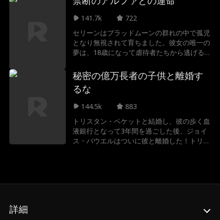
禁断のアルファとの運命
Autumn Noel
ラギッドCEO
141.7k
722
三角関係
相続人/社会人
セリーンはブラッドムーンの群れの中で孤児
となり無視されて育ちました。彼女の唯一の
夢は、18歳になって虐待者たちから逃げる
結婚後の恋愛
お涙ちょうだい
こと。しかし、上の月の女神は彼女に別の計
画を持っていて、すぐにセリーンは自分の配
秘密の億万長者の子供と離婚す
身分を隠せ
転生
運命の恋人
偶者がブラッド・ムーンのアルファ・ジャク
るな
ソンであることに気づきます。まさに彼女が
嫌いで逃げたいと思っている男です...それと
Freddy Piazza
犯罪組織の親玉
144.5k
883
も彼ですか？もう一人のアルファも自分の仲
トリスタン・ベケットと結婚し、彼の歩く血
間だと主張したらどうなるでしょうか?!
液銀行となって3年間を過ごした後、ジョイ
Alexander Trumb
スラング
ス・パウエルはついに彼と離婚した！トリス
le
タンはジョイスをお金のためだけに結婚した
Julia Lynn Clarke
ロマンス
虚しい女だと思っていましたが、彼女が秘密
の億万長者相続人であることはほとんど知り
ませんでした。トリスタンはジョイスの心を
Jarred Harper
Daniela Couso
取り戻すことができるでしょうか？それと
も、彼女ははるかに若いかわいらしいパイ、
詳細
Avery Lynch
イケオジ/ディル
ウィリアム・ポープに恋をするでしょうか？