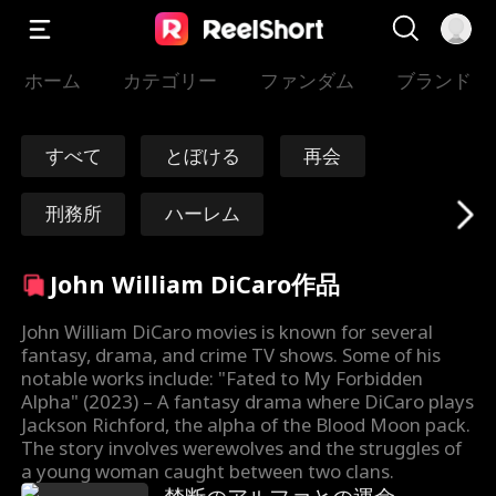
ホーム
カテゴリー
ファンダム
ブランド
すべて
とぼける
再会
刑務所
ハーレム
タイムトラベル
済度
不老不死
John William DiCaro作品
元帥/将軍
マフィア
John William DiCaro movies is known for several
fantasy, drama, and crime TV shows. Some of his
notable works include: "Fated to My Forbidden
敵から恋人へ
転生
Alpha" (2023) – A fantasy drama where DiCaro plays
Jackson Richford, the alpha of the Blood Moon pack.
Roman Chsherba
Grace Swanson
The story involves werewolves and the struggles of
a young woman caught between two clans.
kov