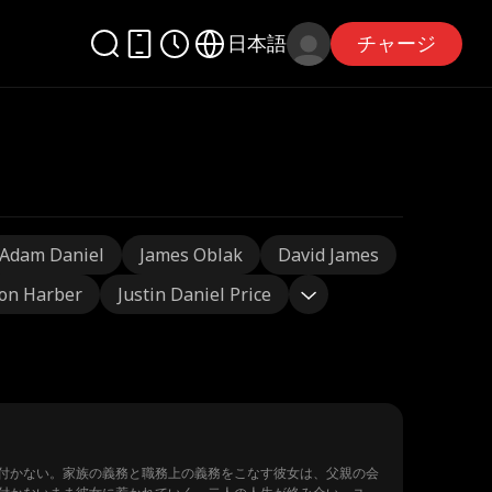
日本語
チャージ
Adam Daniel
James Oblak
David James
on Harber
Justin Daniel Price
付かない。家族の義務と職務上の義務をこなす彼女は、父親の会