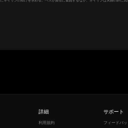
めにネイサンの助けを求める。ベスが責任に奮闘するなか、ネイサンは夫婦の絆に気
ら、誤った認識のもつれた網の中で、本当の気持ちを解きほぐす運命の契約結婚を走
詳細
サポート
利用規約
フィードバッ