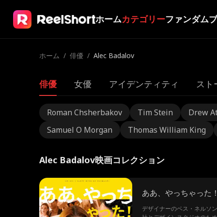
ホーム
カテゴリー
ファンダム
ホーム
/
俳優
/
Alec Badalov
俳優
女優
アイデンティティ
スト
Roman Chsherbakov
Tim Stein
Drew A
Samuel O Morgan
Thomas William King
Alec Badalov映画コレクション
ああ、やっちゃった
デザイナーのベス・ネルソ