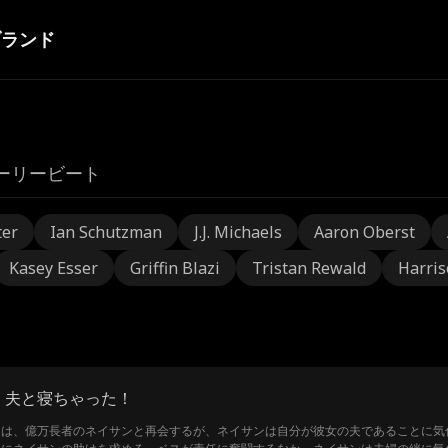
ブランド
ーリービート
ter
Ian Schutzman
J.J. Michaels
Aaron Oberst
Kasey Esser
Griffin Blazi
Tristan Rewald
Harris
！夫と寝ちゃった！
ンは、億万長者のネイサンと再会するが、ネイサンは自分が彼女の夫であることに気