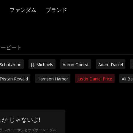
ファンダム
ブランド
リービート
 Schutzman
J.J. Michaels
Aaron Oberst
Adam Daniel
Tristan Rewald
Harrison Harber
Justin Daniel Price
Ali B
か じゃないよ!
ランのイーサンとオズボーン・グル