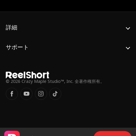
危機に瀕している。ヘンリーはジョイスが愛
ではなくお金のために結婚したと確信してい
る。ジョイスは彼が間違っていることを証明
しようと決心するが、そんな時、母親ががん
詳細
と診断され、どうしてもお金が必要になる…
サポート
© 2026 Crazy Maple Studio™, Inc. 全著作権所有。