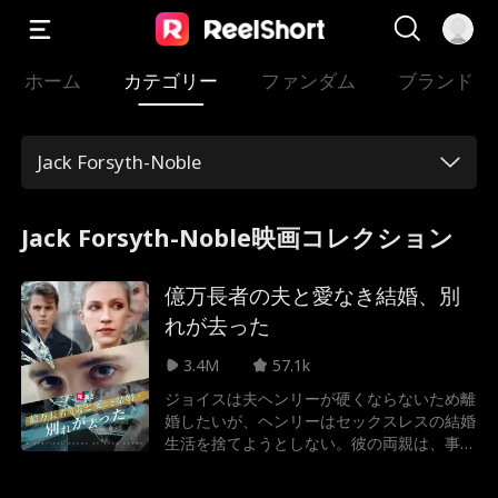
ホーム
カテゴリー
ファンダム
ブランド
Jack Forsyth-Noble
Jack Forsyth-Noble映画コレクション
億万長者の夫と愛なき結婚、別
れが去った
3.4M
57.1k
ジョイスは夫ヘンリーが硬くならないため離
婚したいが、ヘンリーはセックスレスの結婚
生活を捨てようとしない。彼の両親は、事業
と財産を彼に譲るか弟に譲るかを決める前
に、跡継ぎを要求するため、彼の相続財産は