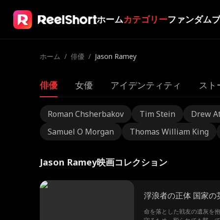
ホーム
カテゴリー
ファンダム
ホーム
/
俳優
/
Jason Ramey
俳優
女優
アイデンティティ
スト
Roman Chsherbakov
Tim Stein
Drew A
Samuel O Morgan
Thomas William King
Jason Ramey映画コレクション
浮浪者の正体 国家の
命を落とした戦友の遺灰を