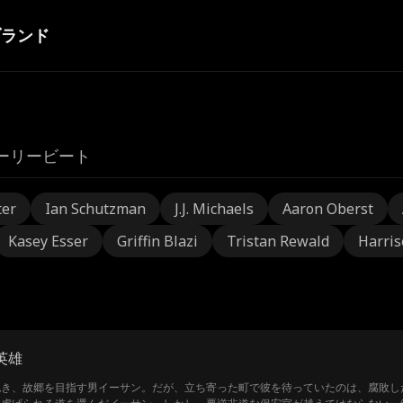
ブランド
ーリービート
ter
Ian Schutzman
J.J. Michaels
Aaron Oberst
Kasey Esser
Griffin Blazi
Tristan Rewald
Harris
英雄
抱き、故郷を目指す男イーサン。だが、立ち寄った町で彼を待っていたのは、腐敗し