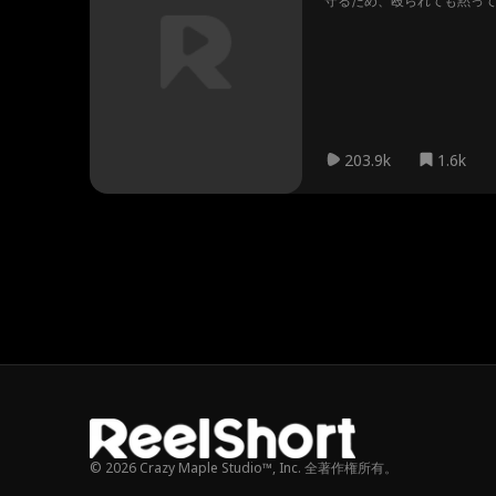
守るため、殴られても黙っ
能の結末へと転がり出す。最
を閉ざし続けたイーサンの凄
203.9k
1.6k
© 2026 Crazy Maple Studio™, Inc. 全著作権所有。