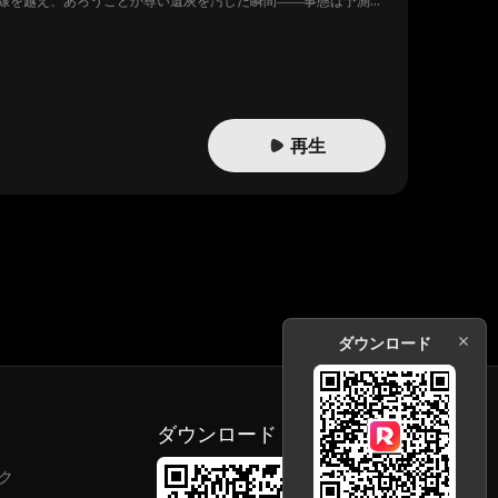
線を越え、あろうことか尊い遺灰を汚した瞬間――事態は予測不
！なぜ国家権力のトップが、こんな田舎の警察署に？ そして、口
再生
ダウンロード
ダウンロード
ク