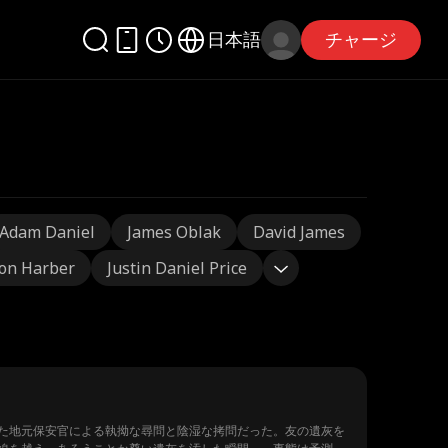
日本語
チャージ
Adam Daniel
James Oblak
David James
on Harber
Justin Daniel Price
た地元保安官による執拗な尋問と陰湿な拷問だった。友の遺灰を