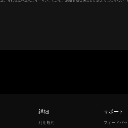
て虐げられる道を選んだイーサン。しかし、悪逆非道な保安官が越えてはならない一
悪の展開を打ち破るように現れたのは、今やFBI長官となったかつての部下だった
絶な過去とは…… 封印されたアメリカの誇りが、いま目を覚ます。
詳細
サポート
利用規約
フィードバッ