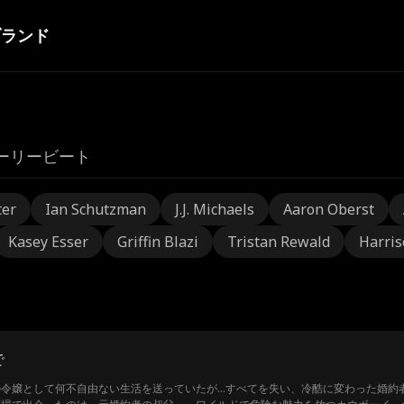
ブランド
ーリービート
ter
Ian Schutzman
J.J. Michaels
Aaron Oberst
Kasey Esser
Griffin Blazi
Tristan Rewald
Harris
で
の令嬢として何不自由ない生活を送っていたが…すべてを失い、冷酷に変わった婚約