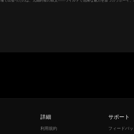
酒場で出会ったのは、元婚約者の叔父――ワイルドで危険な魅力を放つカウボーイ、
れた。真珠のネックレスを脱ぎ捨て、カウボーブーツに履き替えた彼女は、今じゃロ
詳細
サポート
利用規約
フィードバッ