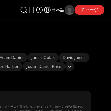
日本語
チャージ
Adam Daniel
James Oblak
David James
on Harber
Justin Daniel Price
者にテキサスへ置き去りにされてしまう。無一文で行き場のない