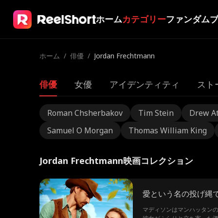
ホーム
カテゴリー
ファンダム
ホーム
/
俳優
/
Jordan Frechtmann
俳優
女優
アイデンティティ
スト
Roman Chsherbakov
Tim Stein
Drew A
Samuel O Morgan
Thomas William King
Jordan Frechtmann映画コレクション
愛という名の投げ縄
マディソンはマンハッタン