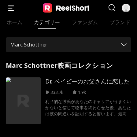
ホーム
カテゴリー
ファンダム
ブランド
Marc Schottner
Marc Schottner映画コレクション
Dr. ベイビーのお父さんに恋した
333.7k
1.9k
利己的な彼氏があなたのキャリアがうまくい
かないと信じて物事を終わらせた後、あなた
は彼の間違いを証明すると誓います。最高の
外科医研修医になると決意し、あなたは仕事
に打ち込みます。そして研修医の監督である
ソーヤー・キャンベル博士の下で、無慈悲な