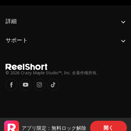
尊い遺灰を汚した瞬間――事態は予測不能の
結末へと転がり出す。最悪の展開を打ち破る
ように現れたのは、今やFBI長官となったか
つての部下だった！なぜ国家権力のトップ
詳細
が、こんな田舎の警察署に？ そして、口を閉
ざし続けたイーサンの凄絶な過去とは…… 封
印されたアメリカの誇りが、いま目を覚ま
サポート
す。
© 2026 Crazy Maple Studio™, Inc. 全著作権所有。
開く
アプリ限定：無料ロック解除