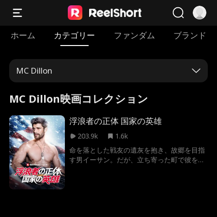
ホーム
カテゴリー
ファンダム
ブランド
MC Dillon
MC Dillon映画コレクション
浮浪者の正体 国家の英雄
203.9k
1.6k
命を落とした戦友の遺灰を抱き、故郷を目指
す男イーサン。だが、立ち寄った町で彼を待
っていたのは、腐敗した地元保安官による執
拗な尋問と陰湿な拷問だった。友の遺灰を守
るため、殴られても黙って虐げられる道を選
んだイーサン。しかし、悪逆非道な保安官が
越えてはならない一線を越え、あろうことか