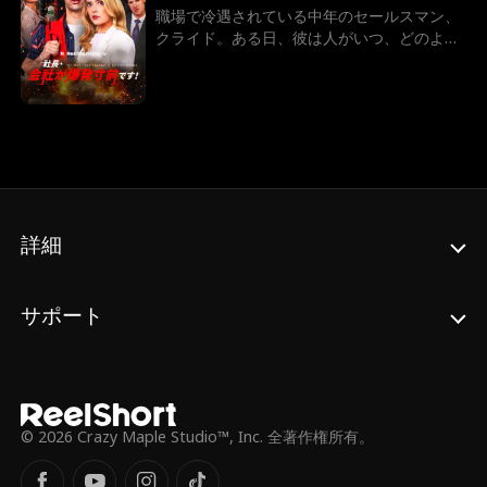
3日後に下る」。なぜ彼はすぐに手を下さ
職場で冷遇されている中年のセールスマン、
ず、あえて3日という猶予を与えたのか？ た
クライド。ある日、彼は人がいつ、どのよう
だの狂った帰還兵だと思われていた男の裏の
に死ぬかを見ることができる超能力に目覚め
顔がFBI長官だと明かされた時、カーターを
る。何人かの命を救おうとするが、誰も彼の
待ち受ける逃れられない究極の復讐の全貌が
言うことを信じようとしない。数日後、クラ
明らかになる…
イドはその能力により、会社で爆発が起こ
り、ビルにいる全員が死ぬ運命にある事を知
る。全員を救うためには、爆弾を仕掛けた犯
人を突き止め、それを阻止しなければならな
い。
詳細
サポート
© 2026 Crazy Maple Studio™, Inc. 全著作権所有。