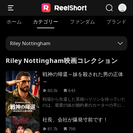
ホーム
カテゴリー
ファンダム
ブランド
Riley Nottingham
Riley Nottingham映画コレクション
戦神の帰還～妹を殺された男の正体
～
80.3k
643
戦場から生還した英雄ハリソンを待っていた
のは、最愛の妹が婚約者のカーターの手に掛
かり命を落としたという残酷な報せだった。
復讐の鬼と化したハリソンは、ボロボロの軍
社長、会社が爆発寸前です！
服姿のままカーターの華やかな祝宴に潜入
し、不気味な宣告を下す。「お前への罰は、
81.7k
798