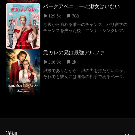
ドミニクの強引な要求に抵抗します。彼はエ
パークアベニューに淑女はいない
ヴリンを誘拐し、自分のものだと主張します
が、彼女が抗えば抗うほど、二人の間の欲望
129.5k
788
は激しく燃え上がります。
毒親から逃れる唯一のチャンス、パリ留学の
チャンスを失った後、アンナ・シンクレア
は、ニューヨークの上流社交界で、セレブお
嬢様を演じていた。彼女は御曹司のプレスト
ン・キングスリーを狙って、パリ行きの夢を
元カレの兄は最強アルファ
実現しようとした。しかしその間、彼女がプ
レストンの親友、ブルックス・ホイットモア
306.9k
2k
に想いを寄せてしまった。頭が切れるブルッ
狼族でありながら、狼の力を持たないエラ。
クスは彼女の正体を暴きかねない最大の脅威
それでも彼女には運命の相手であるベータの
でもあった。敵同士でありながら、恋人同士
ノア・グレイヴンズがいた。――しかし、ラ
でもある二人の結末はどうなるだろうか。
イバルのエヴァと彼が浮気している現場を目
撃してしまう。 傷心のエラは、ノアの兄であ
るリアム・グレイヴンズの腕の中に倒れ込
む。彼はクレセントパックに新しく戻ってき
たアルファであり、幼い頃からエラを愛し、
彼女こそが自分の運命の相手だと知ってい
た。 しかし、嫉妬深いライバル、恨みを抱く
元恋人、そして二人を隔てる異なる世界が、
詳細