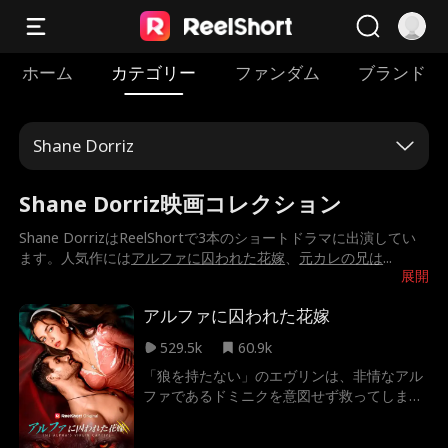
ホーム
カテゴリー
ファンダム
ブランド
Shane Dorriz
Shane Dorriz映画コレクション
Shane DorrizはReelShortで3本のショートドラマに出演してい
ます。人気作には
アルファに囚われた花嫁
、
元カレの兄は
...
展開
アルファに囚われた花嫁
529.5k
60.9k
「狼を持たない」のエヴリンは、非情なアル
ファであるドミニクを意図せず救ってしま
い、彼に運命の番として主張されているが、
彼女既にハリソンという選んだ相手がおり、