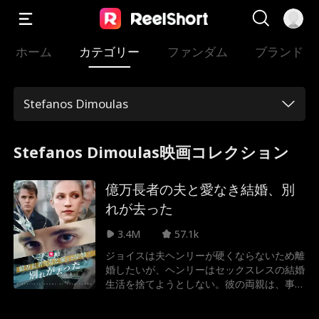
ホーム
カテゴリー
ファンダム
ブランド
Stefanos Dimoulas
Stefanos Dimoulas映画コレクション
億万長者の夫と愛なき結婚、別
れが去った
3.4M
57.1k
ジョイスは夫ヘンリーが硬くならないため離
婚したいが、ヘンリーはセックスレスの結婚
生活を捨てようとしない。彼の両親は、事業
と財産を彼に譲るか弟に譲るかを決める前
に、跡継ぎを要求するため、彼の相続財産は