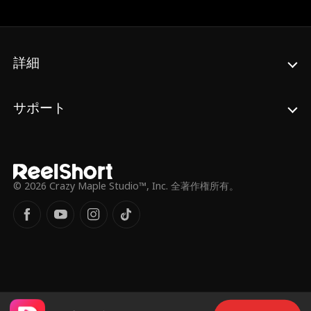
危機に瀕している。ヘンリーはジョイスが愛
ではなくお金のために結婚したと確信してい
る。ジョイスは彼が間違っていることを証明
しようと決心するが、そんな時、母親ががん
詳細
と診断され、どうしてもお金が必要になる…
サポート
© 2026 Crazy Maple Studio™, Inc. 全著作権所有。