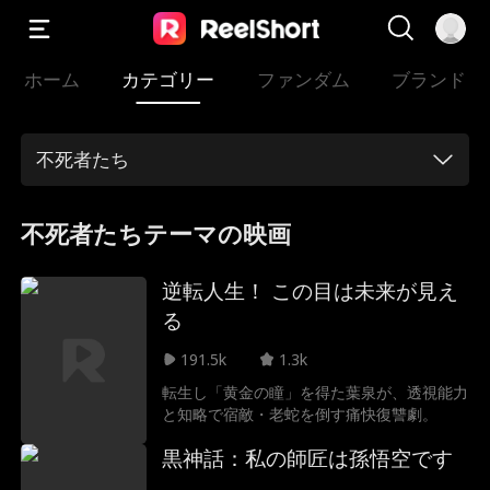
ホーム
カテゴリー
ファンダム
ブランド
不死者たち
不死者たちテーマの映画
逆転人生！ この目は未来が見え
る
191.5k
1.3k
転生し「黄金の瞳」を得た葉泉が、透視能力
と知略で宿敵・老蛇を倒す痛快復讐劇。
黒神話：私の師匠は孫悟空です