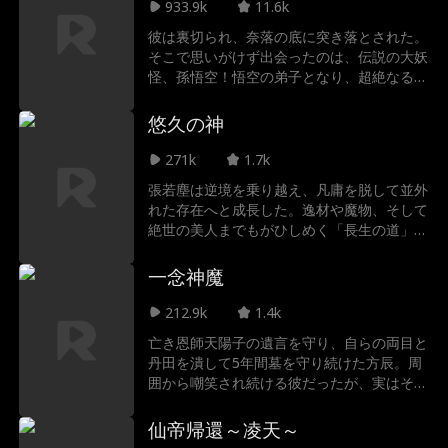
933.9k
11.6k
彼は裏切られ、奈落の底に突き落とされた。
そこで思いがけず出会ったのは、伝説の大妖
怪、孫悟空！悟空の弟子となり、超絶なる神
通力を叩き込まれた彼は、再び仙人への道を
歩み始める。最強の師弟コンビは、あらゆる
悠久の神
悪を討ち、積年の恨みを晴らしていく！
271k
1.7k
張若塵は逆境を乗り越え、凡庸を脱して並外
れた存在へと成長した。逸材や魔物、そして
絶世の美人までもがひしめく「長生の道」を
進み、彼はついに誰も見たことのない新たな
世界を切り拓いていく。
一念神魔
212.9k
1.4k
亡き恩師天陽子の遺言を守り、自らの両目と
丹田を潰して5年間墓を守り続けた方辰。周
囲から嘲笑され続ける彼だったが、実はそれ
は恩師が仕掛けた過酷な試練だった。そんな
中、婚約者の林雪妍から一方的に婚約破棄を
仙帝帰還～凌天～
突きつけられ、さらに妹弟子の蘇婉児と内門