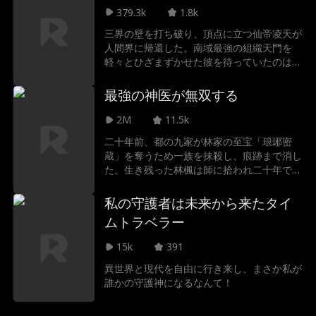
弟子の羅雲によって生まれ持った天道骨を奪
379.3k
1.8k
われ、絶壁から突き落とされてしまう。しか
三界の壁を打ち破り、頂点に立つ仙帝凌天が
し、どん底に落ちたその瞬間、ついに試練を
人間界に帰還した。南域最強の組織天門を
乗り越えた方辰は恩師の遺した大いなる力を
軽々とひざまずかせた彼を待っていたのは、
手に入れ、見事な復活を遂げる。奪われた誇
無惨な目に遭う母と、虐げられる妻と娘の姿
りと居場所を取り戻すため、彼は第七峰への
だった。怒りに震える凌天が天門の聖器東皇
最強の神医が無双する
帰還を懸けた過酷な七峰選抜への挑戦を決意
鐘を鳴らした時、愚かな者たちへの凄惨な復
する。選抜を目前に控え、かつての許嫁夢瑶
讐が幕を開ける。憎き李家姉弟を蹂躙し、賭
2M
11.5k
が彼の力を試そうと近づくが、突如彼女の特
石大会ではただの石ころを絶世の宝石へと変
異体質陰火之体が暴走。方辰は彼女を救おう
二十年前、都の九家が林家の至宝「琅琊密
えてみせ、彼を嘲笑う者たちを次々と絶望の
とするも、周囲からあらぬ誤解を受けてしま
蔵」を奪うため一族を抹殺し、痕跡まで消し
どん底へ叩き落としていく。そして迎えた仙
う。しかし、夢瑶だけは彼の真意を信じ抜い
た。生き残った林楓は師に拾われ二十年で最
縁大会。弟が差し向けた本物の仙人すらも彼
た。執拗に嫌がらせを繰り返す蘇婉児と羅
強へ。だが昇るはずの雷劫が来ない。因果を
の前では塵に等しい。圧倒的な力で天下を震
雲。だが、方辰と夢瑶の鮮やかな連携の前に
断てと下山し、唐紫嫣と出会って唐家と江家
私の守護者は未来から来たタイ
え上がらせる。
彼らの企みは次々と打ち砕かれ、羅雲の腹心
の争いに巻き込まれる。関わる気はなかった
ムトラベラー
何修は丹田を破壊され宗門を追放される。
のに、唐家と自分の過去が不気味につながっ
ていると気づき――彼の因果を断ち切る鍵
15k
391
は、唐家にあるのかもしれない。
異世界と現代を自由に行き来し、まさか私が
誰かの守護神になるなんて！