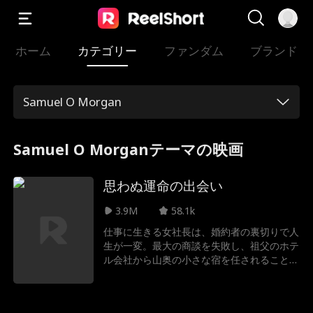
ホーム
カテゴリー
ファンダム
ブランド
Samuel O Morgan
Samuel O Morganテーマの映画
思わぬ運命の出会い
3.9M
58.1k
仕事に生きる女社長は、婚約者の裏切りで人
生が一変。最大の商談を失敗し、祖父のホテ
ル会社から山奥の小さな宿を任されること
に。そこには、人情を重んじるイケメンの共
同経営者がいて、彼女と一緒にシャレーに住
むことになる。恋と仕事、どちらを選ぶの