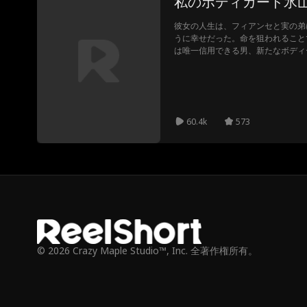
私のボディガード氷
彼女の人生は、フィアンセと実の弟
うに幸せだった。命を狙われること
は唯一信用できる男、新たなボディ
ことにした。彼は冷たくて不愛想で
していた。しかし、目が合った瞬間
た。これまで関わる者全てに裏切ら
男を、本当に信じることはできるの
60.4k
573
© 2026 Crazy Maple Studio™, Inc. 全著作権所有。