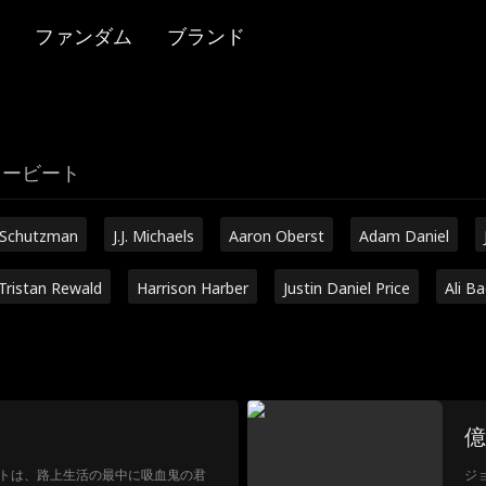
ファンダム
ブランド
リービート
 Schutzman
J.J. Michaels
Aaron Oberst
Adam Daniel
Tristan Rewald
Harrison Harber
Justin Daniel Price
Ali B
億
トは、路上生活の最中に吸血鬼の君
ジ