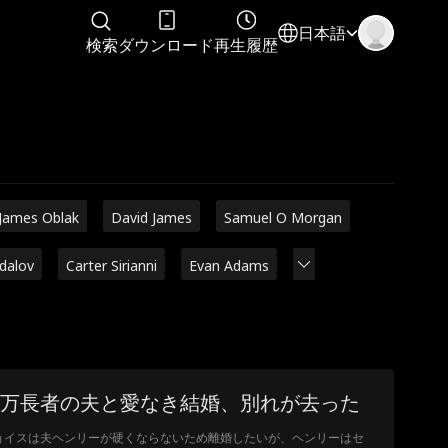
日本語
検索
ダウンロード
再生履歴
James Oblak
David James
Samuel O Morgan
adalov
Carter Sirianni
Evan Adams
万長者の夫と愛なき結婚、別れが去った
ョイスは夫ヘンリーが硬くならないため離婚したいが、ヘンリーはセ