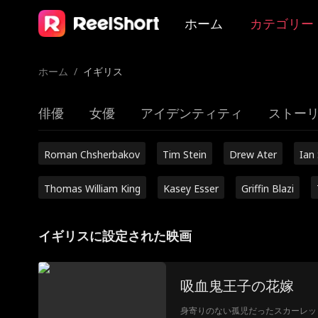
ホーム
カテゴリー
ホーム
/
イギリス
俳優
女優
アイデンティティ
ストー
Roman Chsherbakov
Tim Stein
Drew Ater
Ian
Thomas William King
Kasey Esser
Griffin Blazi
イギリスに設定された映画
吸血鬼王子の花嫁
身寄りのない孤児だったスカーレッ