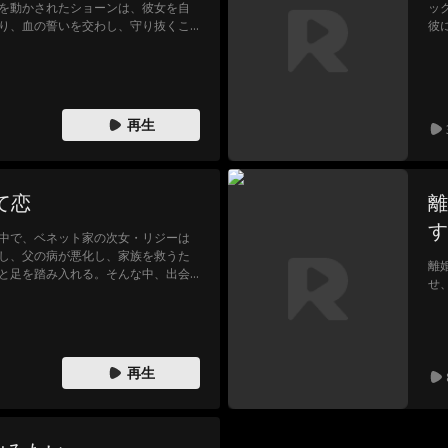
を動かされたショーンは、彼女を自
ッ
り、血の誓いを交わし、守り抜くこ
彼
は、妖艶で危険な人間の少女チェル
財
。彼女はショーンを誘惑し、彼の心
に
吸血鬼に変えただけでなく、彼女に
よ
許した。新たな恋人に夢中になった
が
を忘れ、スカーレットを死に追いや
再生
、ついに自らの人生を生きることを
れ、奴隷と主の絆を断ち切る。生死
、突然吸血鬼の王子アルダーが姿を
感謝しつつも畏怖する彼女は、この
て恋
離
が助けた人物だとは気づいていなか
す
中で、ベネット家の次女・リジーは
し、父の病が悪化し、家族を救うた
離
と足を踏み入れる。そんな中、出会
せ
豪ダーシー。家族のために自分の想
てを捨てて恋に落ちるのか——揺れ
選ぶ運命とは。
再生