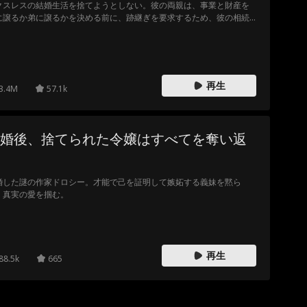
クスレスの結婚生活を捨てようとしない。彼の両親は、事業と財産を
に譲るか弟に譲るかを決める前に、跡継ぎを要求するため、彼の相続
産は危機に瀕している。ヘンリーはジョイスが愛ではなくお金のため
結婚したと確信している。ジョイスは彼が間違っていることを証明し
うと決心するが、そんな時、母親ががんと診断され、どうしてもお金
必要になる…
再生
3.4M
57.1k
婚後、捨てられた令嬢はすべてを奪い返
婚した謎の作家ドロシー。才能で己を証明して嫉妬する義妹を黙ら
、真実の愛を掴む。
再生
88.5k
665