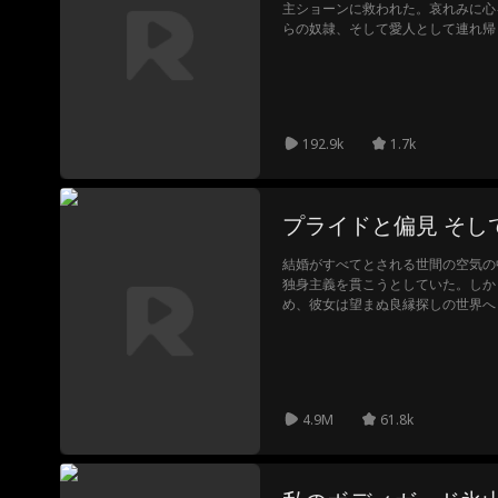
主ショーンに救われた。哀れみに心
らの奴隷、そして愛人として連れ帰
とを誓った。愛に満ちた幸せな日々
シーが現れたことで終わりを告げた
を奪った。ショーンはチェルシーを
スカーレットの血を与えることさえ
ショーンは、血の誓いを交わした夜
192.9k
1.7k
った。屈辱と深い傷を負った彼女は
決意し、命を懸けてショーンから離
の境をさまようスカーレットの前に
現し、彼女を救い出す。彼の慈悲に
プライドと偏見 そし
新たな白馬の王子様が、かつて自分
った。
結婚がすべてとされる世間の空気の
独身主義を貫こうとしていた。しか
め、彼女は望まぬ良縁探しの世界へ
ったのは、無愛想で謎めいた若き富
いを押し殺すのか、それとも、すべ
る心と、階級の壁の中で、リジーが
4.9M
61.8k