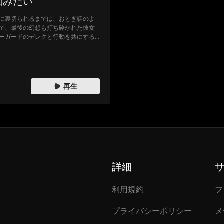
山みたい
に裏切られるまでは、おとぎ話のよ
で、最後の幻想も打ち砕かれた彼女
ーガードのデレクと行動を共にする
、苛立つほどプロの矜持を守ろうと
、彼女が彼の瞳にこぼれてしまっ
れてきた彼女は、守ると誓ったこの
か？
再生
詳細
利用規約
フ
プライバシーポリシー
メ