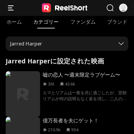
ホーム
カテゴリー
ファンダム
ブランド
Jarred Harper
Jarred Harperに設定された映画
嘘の恋人 〜週末限定ラブゲーム〜
3M
43.6k
エマとリアムは一夜を共に過ごしたが、翌朝
リアムが何の説明もなく姿を消し、二人の関
係は突然終わりを迎えた。それから半年後、
エマの妹の結婚式で二人は再会した時、リア
ムは新郎の付添人だった。解決されない感情
億万長者を夫にゲット！
が再び押し寄せる中、エマは元カレを遠ざけ
るために、週末だけリアムと偽りの恋人関係
210.9k
994