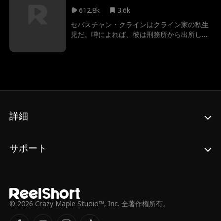
612.8k
3.6k
セバスチャン・クラインはクライン家の私生
児だ。噂によれば、彼は刑務所から出所した
ばかりの、何の役にも立たない人生の負け組
だ。ナタリー・クインに会うまでは、誰も彼
と結婚したくなかった。でも実は…ナタリー
がビリオネアと結婚していたのだ！真実を知
ったとき、彼女はどうなるのか？それより
も、そもそもなぜセバスチャン・クラインは
正体を隠しているのか？
詳細
サポート
© 2026 Crazy Maple Studio™, Inc. 全著作権所有。