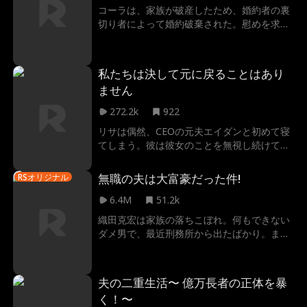
を演じることを決める。
コーラは、家族が破産したため、婚約者の裏
切り者によって婚約破棄された。慰めを求め
てバーへ行った彼女は、街で一番裕福な男、
しかもなんと裏切り者の叔父と寝てしまっ
た！
私たちは決して元に戻ることはあり
ません
272.2k
922
リサは偶然、CEOの元夫エイダンと初めて寝
てしまう。彼は彼女のことを無視し続けてき
たため、彼女の顔すら覚えていなかった！翌
日、エイダンはリサを秘書として雇い、彼女
無職の夫は大富豪だった件!
RSオリジナル
を追い始めるという複雑な関係が交錯したコ
メディが展開！彼女は彼を取り戻すのか？
6.4M
51.2k
織田克宏は家族の落ちこぼれ。何もできない
ダメ男で、最近刑務所から出たばかり。まと
もな女性なら誰も彼と結婚しない…でも梨香
は結婚してくれた。まさか彼は隠された億万
長者だったなんて！真実を知った梨香はどう
夫の二重生活〜 億万長者の正体を暴
する？そして、なぜ彼は正体を隠していたの
く！〜
だろう？