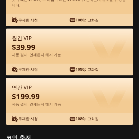
니다.
앱에서 무료로 보기
무제한 시청
1080p 고화질
월간 VIP
$
39.99
자동 결제. 언제든지 해지 가능
무제한 시청
1080p 고화질
에피소드 21 - 권력의 향연 전체 영화
연간 VIP
$
199.99
0-49
50-51
모든 에피소드
자동 결제. 언제든지 해지 가능
21
22
23
24
25
2
무제한 시청
1080p 고화질
코인 충전