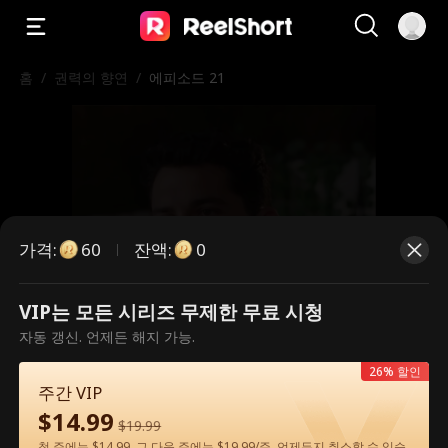
홈
/
권력의 향연
/
에피소드 21
가격
:
잔액
:
60
0
VIP는 모든 시리즈 무제한 무료 시청
유료 에피소드입니다. 시청하시려면
자동 갱신. 언제든 해지 가능.
잠금을 해제해 주세요.
26% 할인
주간 VIP
$
14.99
$
19.99
60
지금 잠금 해제
첫 주에는 $14.99, 그 다음 주에는 $19.99/주. 언제든지 취소할 수 있습