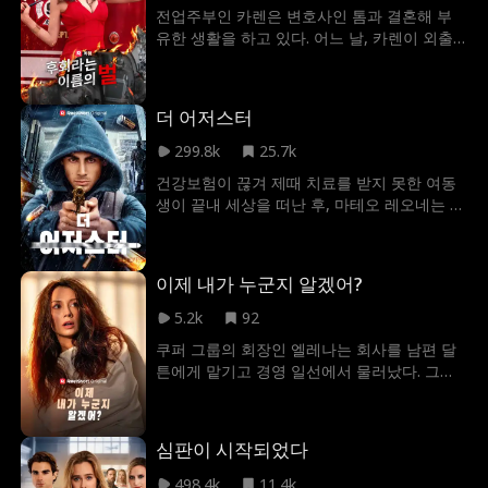
전업주부인 카렌은 변호사인 톰과 결혼해 부
유한 생활을 하고 있다. 어느 날, 카렌이 외출
한 사이 집에 불이 났고, 다섯 살 난 딸 안나는
추락하고 만다. 선의의 시민 메리는 소방대장
밥이 운전하는 소방차를 타고 안나를 병원으
더 어저스터
로 이송하는 데 동행한다. 안나는 긴급 수술이
필요해 최대한 빨리 응급실로 가야 했지만, 소
299.8k
25.7k
방차가 병원으로 가는 도중, 바람을 피우고 돌
건강보험이 끊겨 제때 치료를 받지 못한 여동
아오던 카렌의 차와 충돌하고 만다. 카렌은 사
생이 끝내 세상을 떠난 후, 마테오 레오네는 모
고 후 소방대원들에게 사과하라며 굴욕적인
든 것을 잃은 채 절망에 빠진다. 사랑하는 가족
태도를 요구하고 보상을 고집하며 소중한 시
을 지키지 못한 그는 무너진 정의와 부조리한
간을 낭비하게 만든다. 메리와 구급대원 이브,
현실 앞에서 스스로 행동에 나서기로 결심한
그리고 지나가던 친절한 시민들이 상황의 심
이제 내가 누군지 알겠어?
다. 그리고 결국 건강보험 회사의 CEO를 살해
각성을 알리며 길을 비켜달라고 애원하지만,
하면서 그 분노의 서막을 연다. 하지만 마테오
5.2k
92
카렌은 끝까지 고집을 부린다. 그녀는 자신이
의 목적은 단순한 복수가 아니다. 그는 약자들
가로막고 있는 소방차가 사실은 자신의 딸을
쿠퍼 그룹의 회장인 엘레나는 회사를 남편 달
을 외면하고 이익만 좇아온 부패한 건강보험
살리려 하고 있다는 사실을 전혀 모른 채 그렇
튼에게 맡기고 경영 일선에서 물러났다. 그러
업계의 실체를 세상에 알리려 한다. 경찰의 추
게 행동하는데...
다 5년 만에 이사회로 복귀했지만, 아무도 엘
적을 피해 가며 곳곳에 단서를 남기고 그의 메
레나를 알아보지 못했다. 회사는 험담과 루머
시지는 점점 더 많은 사람들의 공감을 얻기 시
로 가득했고, 많은 사람이 "달튼의 아내"를 늙
작한다. 침묵을 강요당했던 이들에게 마테오는
심판이 시작되었다
은 할망구일 것이라 추측하기에 이르렀다. 그
어느새 ‘정의를 대신하는 영웅’이 되어간다.
중에서도 달튼의 비서 플로라는 달튼을 유혹
498.4k
11.4k