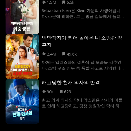
맞이하고, 부유하고도 베일에 싸인 ‘손우드’ 가
1.5M
6.5k
문에 그녀를 초대한다. 심지어 결혼식을 그들
Sebastian Klein은 Klein 가문의 사생아입니
의 웅장한 저택에서 열자고 제안하기까지. 꿈
다. 소문에 의하면, 그는 방금 감옥에서 풀려난
에 그리던 결혼이 현실이 되는 듯했지만— 결
아무 쓸모도 없는 패배자라고 합니다. 나탈리
혼식 당일 아침, 끔찍한 사건이 벌어지며 메어
퀸이 결혼하기 전까지는 올바른 정신을 가진
의 모든 꿈이 무너진다. 그리고 그녀는 깨닫게
어떤 여자도 그와 결혼하지 않을 것입니다. 그
된다. 자신이 들어선 곳은 행복한 결말이 아닌,
억만장자가 되어 돌아온 내 소방관 약
녀는 아는 바가 거의 없습니다... 그녀는 실제로
손우드 가문에 숨겨진 어두운 과거가 만들어
혼자
비밀 억만장자와 결혼했습니다! 그녀가 진실을
낸 악몽이라는 걸. 그리고 그 악몽은 그녀의 목
알게 되면 어떻게 될까요? 더 좋은 질문은... 애
숨까지 위협할 수 있다는 걸."
2.4M
49.6k
초에 왜 세바스찬 클라인이 자신의 신분을 숨
아처는 앨리스와의 결혼식 날 모습을 감추었
기고 있는 걸까요?!
다. 소방 구조 임무 중 폭발 사고로 사망했다는
소문이었다. 앨리스의 탐욕스러운 부모는 그녀
를 추잡스러운 남자 필립과 억지로 결혼을 시
해고당한 천재 의사의 반격
키려 하고. 그렇게 시작된 결혼식 날, 앨리스는
자신의 남편을 다시 마주하지만, 그는 이미 다
90k
623
른 사람의 약혼자가 되어 있었다.
최고 외과 의사인 닥터 막스만은 상사의 아들
로 인해 해고당하고, 경쟁 병원장인 닥터 하트
와 손을 잡습니다. 그의 퇴사는 곧바로 전 병원
의 몰락을 초래했으며, 프레스턴은 뒤늦게 자
신의 실수를 후회하게 됩니다.