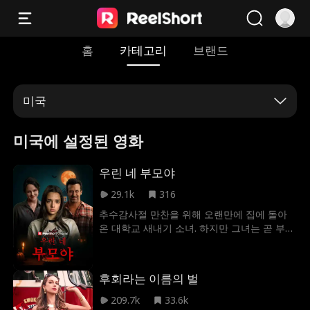
홈
카테고리
브랜드
미국
미국에 설정된 영화
우린 네 부모야
29.1k
316
추수감사절 만찬을 위해 오랜만에 집에 돌아
온 대학교 새내기 소녀. 하지만 그녀는 곧 부모
님의 모습에서 무언가 섬뜩하고 수상한 점을
느끼기 시작한다.
후회라는 이름의 벌
209.7k
33.6k