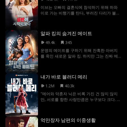
하려 했으나 번번이 실패했다. 어느 날, 달튼과
이브는 오빠의 결혼식에 참석하기 위해 하와
엘레나의 애정 행각을 목격한 플로라는 엘레
이로 가는 비행기를 탄다, 부러진 다리가 불편
나를 달튼의 정부라 오해했고, 그녀의 임신 사
한 탓에 추가 좌석을 예약한 이브에게 어떤 무
실까지 알게 되었다. 이에 달튼의 정부가 되고
례한 여자와 버릇없는 아들이 자리를 바꾸자
싶었던 플로라는 엘레나를 몰아내기 위한 본
고 요구한다. 난기류로 인해 아이가 넘어지자,
격적인 방해 공작을 시작하는데...
알파 킹의 숨겨진 메이트
아이의 엄마는 조종사에게 비행기를 되돌릴
것을 요구하고, 비행기는 비상착륙 하게 된다.
49.4k
345
착륙 후 클라라가 나타나 자신의 언니인 아이
운명의 메이트를 구하기 위해 잔혹한 아버지
의 엄마를 두둔하게 되고, 클라라는 이브가 자
를 죽인 새로운 알파 킹. 하지만 그는 진짜 메
신의 약혼자의 내연녀라며 몰아세우지만, 사
이트를 지키기 위해 가짜 루나를 내세울 수밖
실은 약혼자의 동생이라는 사실은 알지 못한
에 없었다. 그러나 전투를 위해 떠난 사이, 진
다. 결국 결혼식은 취소되고, 클라라는 감옥에
짜 루나는 가짜 루나에게 발각되어 잔혹한 고
가게 된다.
내가 바로 블러디 메리
문을 당한다. 그녀는 과연 알파 킹이 돌아오기
전까지 버틸 수 있을까?
1.2M
40.3k
"메어와 약혼자 닉은 비록 가진 건 많지 않지
만, 서로를 향한 사랑만큼은 누구보다 크다. 가
족 없이 자란 메어는 닉의 가족과 함께하는 따
뜻한 결혼식을 꿈꾸지만, 닉은 가족 이야기에
대해 유난히 말을 아낀다. 그러던 어느 날, 닉
억만장자 남편의 이중생활
의 어머니가 뜻밖에 나타나 메어를 다정하게