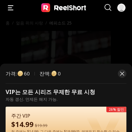
홈
/
얼음 위의 사랑
/
에피소드 25
가격
:
잔액
:
60
0
VIP는 모든 시리즈 무제한 무료 시청
유료 에피소드입니다. 시청하시려면
자동 갱신. 언제든 해지 가능.
잠금을 해제해 주세요.
26% 할인
주간 VIP
$
14.99
$
19.99
60
지금 잠금 해제
첫 주에는 $14.99, 그 다음 주에는 $19.99/주. 언제든지 취소할 수 있습