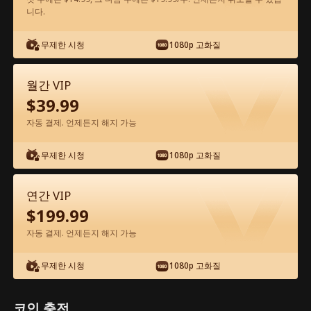
니다.
앱에서 무료로 보기
무제한 시청
1080p 고화질
월간 VIP
$
39.99
자동 결제. 언제든지 해지 가능
무제한 시청
1080p 고화질
에피소드 25 - 얼음 위의 사랑 전체 영화
연간 VIP
$
199.99
0-49
50-70
모든 에피소드
자동 결제. 언제든지 해지 가능
25
26
27
28
29
3
무제한 시청
1080p 고화질
코인 충전