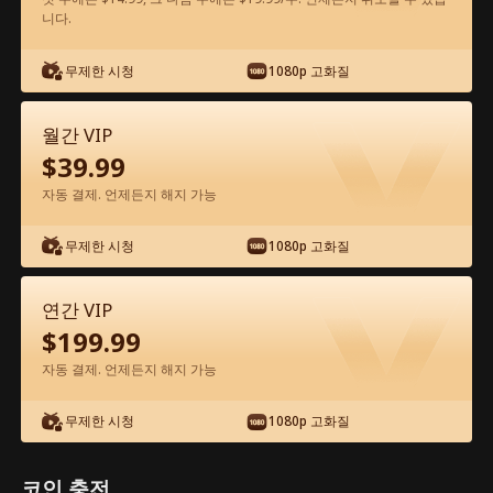
니다.
앱에서 무료로 보기
무제한 시청
1080p 고화질
월간 VIP
$
39.99
자동 결제. 언제든지 해지 가능
무제한 시청
1080p 고화질
에피소드 30 - 그에게 돌아가기 위한 내 길
전체 영화
연간 VIP
$
199.99
0-49
50-72
모든 에피소드
자동 결제. 언제든지 해지 가능
30
31
32
33
34
3
무제한 시청
1080p 고화질
코인 충전