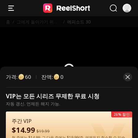
홈
/
그에게 돌아가기 위한
/
에피소드 30
내 길
가격
:
잔액
:
60
0
VIP는 모든 시리즈 무제한 무료 시청
유료 에피소드입니다. 시청하시려면
자동 갱신. 언제든 해지 가능.
잠금을 해제해 주세요.
26% 할인
주간 VIP
$
14.99
60
지금 잠금 해제
$
19.99
첫 주에는 $14.99, 그 다음 주에는 $19.99/주. 언제든지 취소할 수 있습