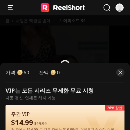
홈
/
사랑은 엑셀을 밟아버
/
에피소드 34
렸다
가격
:
잔액
:
60
0
VIP는 모든 시리즈 무제한 무료 시청
유료 에피소드입니다. 시청하시려면
자동 갱신. 언제든 해지 가능.
잠금을 해제해 주세요.
26% 할인
주간 VIP
$
14.99
60
지금 잠금 해제
$
19.99
첫 주에는 $14.99, 그 다음 주에는 $19.99/주. 언제든지 취소할 수 있습