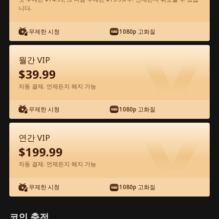
니다.
앱에서 무료로 보기
무제한 시청
1080p 고화질
월간 VIP
$
39.99
자동 결제. 언제든지 해지 가능
무제한 시청
1080p 고화질
에피소드 34 - 사랑은 엑셀을 밟아버렸다
전체 영화
연간 VIP
$
199.99
0-49
50-57
모든 에피소드
자동 결제. 언제든지 해지 가능
34
35
36
37
38
3
무제한 시청
1080p 고화질
코인 충전