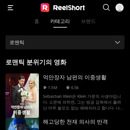
홈
카테고리
브랜드
로맨틱
로맨틱 분위기의 영화
억만장자 남편의 이중생활
1.5M
6.5k
Sebastian Klein은 Klein 가문의 사생아입니
다. 소문에 의하면, 그는 방금 감옥에서 풀려
난 아무 쓸모도 없는 패배자라고 합니다. 나탈
리 퀸이 결혼하기 전까지는 올바른 정신을 가
진 어떤 여자도 그와 결혼하지 않을 것입니다.
해고당한 천재 의사의 반격
그녀는 아는 바가 거의 없습니다... 그녀는 실