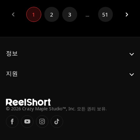
감정이 다시 떠오르면서, 운명의 장난으로 두
사람은 계약 연애 관계를 맺고 두 번째로 사귈
1
2
3
...
51
기회를 얻게 된다. 날이 갈수록 벨라와 아담
사이의 불꽃은 점점 더 강해지지만, 두 번째
기회를 통해 첫사랑을 이룰 수 있을지는 모두
두 사람의 선택에 달렸다.
정보
지원
© 2026 Crazy Maple Studio™, Inc. 모든 권리 보유.