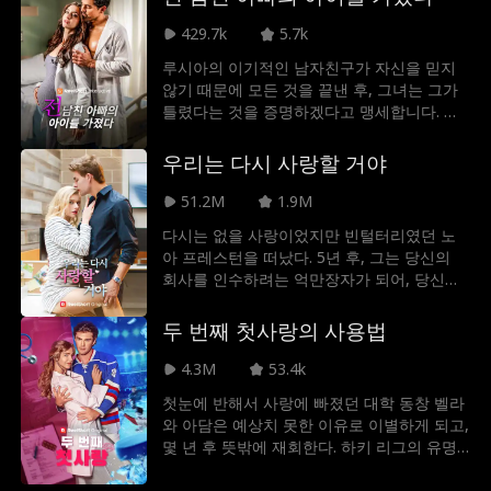
아이비를 목소리 대역으로 삼는다. 하지만 아
이비가 남자친구와 절친의 바람을 목격하며
429.7k
5.7k
모든 게 틀어진다! 배신감에 상처받은 아이비
루시아의 이기적인 남자친구가 자신을 믿지
는 어릴 적 친구인 스타 쿼터백 블레이크에게
않기 때문에 모든 것을 끝낸 후, 그녀는 그가
도움을 청하는데. 과연 아이비는 스포트라이
틀렸다는 것을 증명하겠다고 맹세합니다. 최
트를 되찾을 수 있을까?
고의 외과 레지던트가 되기로 결심한 후 그녀
는 일에 몰두합니다. 그리고 레지던트 지도자
우리는 다시 사랑할 거야
인 소이어 캠벨 박사는 무자비하기로 저명한
외과의사, 놀랍게도 나의 아기의 아빠, 그리고
51.2M
1.9M
가장 최악인 것은… 그녀의 전 남친의 아빠입
다시는 없을 사랑이었지만 빈털터리였던 노
니다.
아 프레스턴을 떠났다. 5년 후, 그는 당신의
회사를 인수하려는 억만장자가 되어, 당신의
삶을 지옥으로 만들었다. 그를 떠났던 진짜 이
유를 말하고 다시 함께 할 수 있을까? 아니면
두 번째 첫사랑의 사용법
되돌리기엔 너무 늦었을까?
4.3M
53.4k
첫눈에 반해서 사랑에 빠졌던 대학 동창 벨라
와 아담은 예상치 못한 이유로 이별하게 되고,
몇 년 후 뜻밖에 재회한다. 하키 리그의 유명
선수인 아담이 환자의 신분으로 남성 비뇨기
과 의사 벨라의 진료실에 나타난 것이다. 옛