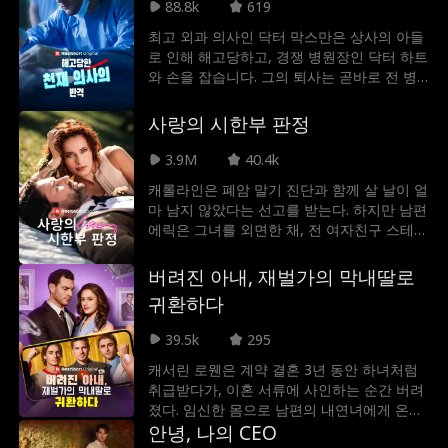
제로 비밀 억만장자와 결혼했습니다! 그녀가
88.8k
619
진실을 알게 되면 어떻게 될까요? 더 좋은 질
최고 외과 의사인 닥터 막스만은 상사의 아들
문은... 애초에 왜 세바스찬 클라인이 자신의
로 인해 해고당하고, 경쟁 병원장인 닥터 하트
신분을 숨기고 있는 걸까요?!
와 손을 잡습니다. 그의 퇴사는 곧바로 전 병
원의 몰락을 초래했으며, 프레스턴은 뒤늦게
자신의 실수를 후회하게 됩니다.
사랑의 시한부 판정
3.9M
40.4k
캐롤라인은 폐암 말기 진단과 함께 살 날이 얼
마 남지 않았다는 선고를 받는다. 하지만 남편
에릭은 그녀를 외면한 채, 전 여자친구 스테이
시와 그녀의 아이를 집에 들인다. 점점 깊어지
는 절망 속에서, 캐롤라인은 결국 이혼을 결심
버려진 아내, 재벌가의 막내딸로
하고 그를 떠난다. 그리고 그제야 에릭은 캐롤
귀환하다
라인이 없이는 살 수 없다는 걸 깨닫는다. 하
지만 캐롤라인에게 남은 시간은 단 3개월. 이
39.5k
295
젠 사랑이 아닌, 오랫동안 꿈꿔온 오로라를 바
캐서린 로웬은 계약 결혼 3년 동안 하녀처럼
라보며 마지막을 준비하려 한다. 너무 늦게 깨
취급받다가, 이혼 서류에 사인하는 순간 버려
달아 버린 사랑… 과연 에릭은 그녀를 붙잡을
졌다. 임신한 몸으로 남편의 내연녀에게 온갖
수 있을까?
모욕과 위협을 당하며 인생의 가장 밑바닥에
안녕, 나의 CEO