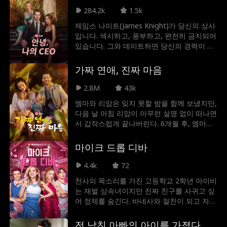
내동댕이쳐진 순간, 캐서린의 눈앞에 헬기 한
284.2k
1.5k
대가 착륙한다. 그리고 강력한 레인 가문의 도
미닉, 코너, 리암이 나타나 캐서린의 진짜 정
제임스 나이트(James Knight)가 당신의 상사
체를 밝히는데, 그녀는 레인 가문의 잃어버린
입니다. 섹시하고, 풍부하고, 완전히 금지되어
딸이었던 것이다.
있습니다. 그와 데이트하면 당신의 경력이 망
가질 수도 있지만, 그를 사랑하면 마음이 아프
게 될 것입니다. 당신이 무언가를 원한다는 사
가짜 연애, 진짜 마음
실과 그것을 결코 가질 수 없다는 사실을 아는
것보다 더 나쁜 것은 무엇일까요?
2.8M
43k
엠마와 리암은 잊지 못할 밤을 함께 보냈지만,
다음 날 아침 리암이 아무런 설명 없이 떠나면
서 갑작스럽게 끝나버린다. 6개월 후, 엠마의
언니 결혼식에서 리암이 신랑 들러리로 나타
나며 두 사람은 재회하게 된다. 묻어뒀던 감정
마이크 드롭 디바
이 되살아나는 가운데, 엠마는 전 남자친구한
테 벗어나기 위해 주말 동안 리암과 위장 연애
4.4k
72
를 하기로 결심한다.
천사의 목소리를 가진 고등학교 2학년 아이비
는 재벌 상속녀이지만 진짜 친구를 사귀고 싶
어 정체를 숨긴다. 바네사와 절친이 되고 자신
의 선택이 옳은 줄 알았던 아이비는 완전히 이
용당한다! 심지어 바네사는 죄책감을 이용해
전 남친 아빠의 아이를 가졌다