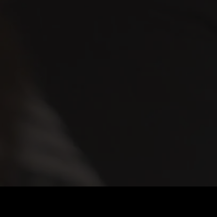
가격
:
잔액
:
60
0