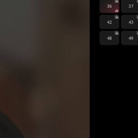
36
37
42
43
48
49