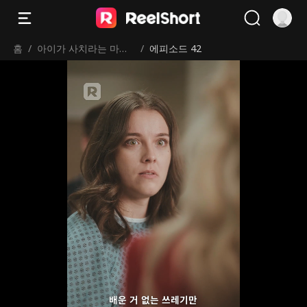
홈
/
아이가 사치라는 마마
/
에피소드 42
보이
배운 거 없는 쓰레기만