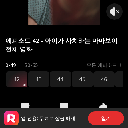
에피소드 42 - 아이가 사치라는 마마보이
전체 영화
0-49
50-65
모든 에피소드
42
43
44
45
46
4
공유
22
212
열기
앱 전용: 무료로 잠금 해제