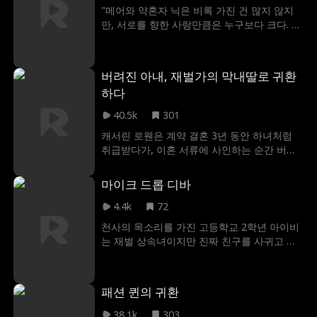
하려 했으나 번번이 실패했다. 어느 날, 달튼과
"메어와 약혼자 닉은 비록 가진 건 많지 않지
엘레나의 애정 행각을 목격한 플로라는 엘레
만, 서로를 향한 사랑만큼은 누구보다 크다. 가
나를 달튼의 정부라 오해했고, 그녀의 임신 사
족 없이 자란 메어는 닉의 가족과 함께하는 따
실까지 알게 되었다. 이에 달튼의 정부가 되고
뜻한 결혼식을 꿈꾸지만, 닉은 가족 이야기에
싶었던 플로라는 엘레나를 몰아내기 위한 본
대해 유난히 말을 아낀다. 그러던 어느 날, 닉
격적인 방해 공작을 시작하는데...
버려진 아내, 재벌가의 막내딸로 귀환
의 어머니가 뜻밖에 나타나 메어를 다정하게
하다
맞이하고, 부유하고도 베일에 싸인 ‘손우드’ 가
문에 그녀를 초대한다. 심지어 결혼식을 그들
40.5k
301
의 웅장한 저택에서 열자고 제안하기까지. 꿈
캐서린 로웬은 계약 결혼 3년 동안 하녀처럼
에 그리던 결혼이 현실이 되는 듯했지만— 결
취급받다가, 이혼 서류에 사인하는 순간 버려
혼식 당일 아침, 끔찍한 사건이 벌어지며 메어
졌다. 임신한 몸으로 남편의 내연녀에게 온갖
의 모든 꿈이 무너진다. 그리고 그녀는 깨닫게
모욕과 위협을 당하며 인생의 가장 밑바닥에
된다. 자신이 들어선 곳은 행복한 결말이 아닌,
마이크 드롭 디바
내동댕이쳐진 순간, 캐서린의 눈앞에 헬기 한
손우드 가문에 숨겨진 어두운 과거가 만들어
대가 착륙한다. 그리고 강력한 레인 가문의 도
4.4k
72
낸 악몽이라는 걸. 그리고 그 악몽은 그녀의 목
미닉, 코너, 리암이 나타나 캐서린의 진짜 정체
숨까지 위협할 수 있다는 걸."
천사의 목소리를 가진 고등학교 2학년 아이비
를 밝히는데, 그녀는 레인 가문의 잃어버린 딸
는 재벌 상속녀이지만 진짜 친구를 사귀고 싶
이었던 것이다.
어 정체를 숨긴다. 바네사와 절친이 되고 자신
의 선택이 옳은 줄 알았던 아이비는 완전히 이
용당한다! 심지어 바네사는 죄책감을 이용해
패션 퀸의 귀환
아이비를 목소리 대역으로 삼는다. 하지만 아
이비가 남자친구와 절친의 바람을 목격하며
38.1k
303