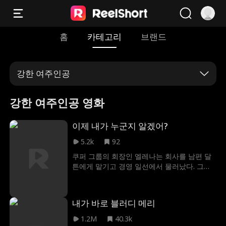
홈
카테고리
브랜드
강한 여주인공
강한 여주인공 영화
이제 내가 누군지 알겠어?
5.2k
92
쿠퍼 그룹의 회장인 엘레나는 회사를 남편 달
튼에게 맡기고 경영 일선에서 물러났다. 그러
다 5년 만에 이사회로 복귀했지만, 아무도 엘
레나를 알아보지 못했다. 회사는 험담과 루머
로 가득했고, 많은 사람이 "달튼의 아내"를 늙
내가 바로 블러디 메리
은 할망구일 것이라 추측하기에 이르렀다. 그
중에서도 달튼의 비서 플로라는 달튼을 유혹
1.2M
40.3k