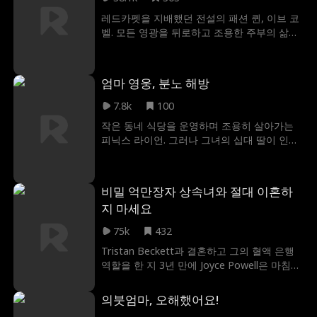
모든 게 틀어진다! 배신감에 상처받은 아이비
레드카펫을 지배했던 전설의 패션 퀸, 이브 코
는 어릴 적 친구인 스타 쿼터백 블레이크에게
벨. 모든 영광을 뒤로하고 조용한 주부의 삶을
도움을 청하는데. 과연 아이비는 스포트라이트
선택했던 그녀에게 예상치 못한 배신의 칼날
를 되찾을 수 있을까?
이 꽂힌다. 그랜드 메이플 갈라 쇼, 그 화려한
무대에서 그녀는 다시 한번 자신의 패션 제국
엄마 영웅, 분노 해방
한복판에 서게 된다.
7.8k
100
작은 동네 식당을 운영하며 조용히 살아가는
피닉스 라이언. 그러나 그녀의 십대 딸이 인신
매매범들에게 납치와 성폭행을 당하자, 피닉
스는 평범한 동네 사람의 가면을 벗어던지고
전직 네이비 씨얼 출신 대위이자 전설의 영웅
비밀 억만장자 상속녀와 절대 이혼하
이었던 본래 모습으로 되돌아이어 딸을 구하
지 마세요
고 납치범 조직인 나바로 카르텔을 일망타진
했다.
75k
432
Tristan Beckett과 결혼하고 그의 혈액 은행
역할을 한 지 3년 만에 Joyce Powell은 마침내
그와 이혼합니다! 트리스탄은 조이스가 단지
돈 때문에 그와 결혼한 헛된 소녀라고 생각했
의붓엄마, 오해했어요!
습니다. 그는 그녀가 비밀 억만장자 상속녀라