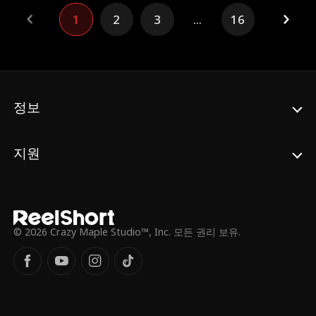
녀가 처음이자 유일하게 사랑했던 남자라는
1
2
3
...
16
점이다. 게다가 그는 여전히 매들린을 되찾고
싶어 한다.
정보
지원
© 2026 Crazy Maple Studio™, Inc. 모든 권리 보유.