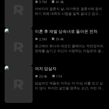
는 사실을 거의 알지 못했습니다! 트리스탄은
3.7M
41.4k
조이스의 마음을 되찾을 수 있을까요? 아니면
아버지의 결혼식 날, 마가렛은 결혼식에 참석
그녀는 훨씬 더 어린 큐티 파이 윌리엄 포프에
하기 위해 대학의 시험을 일찍 끝내고 집으로
게 반하게 될까요?
돌아오지만, 그녀의 미래 계모인 클로이는 마
가렛을 아버지의 애인으로 오해한다. 아버지가
떠난 사이, 클로이는 마가렛을 망신 주고 학대
이혼 후 재벌 상속녀로 돌아온 전처
한다. 마가렛은 늦기 전에 명예를 회복하고 클
로이의 진짜 얼굴을 드러내게 만들 수 있을까?
2.3M
39.4k
몽고메리 회사의 대표인 클레어는 억만장자의
정체를 숨기고 자신이 사랑하는 마일로와 결
혼한다. 결혼 후, 그녀는 3년 동안 자신의 부와
인맥을 이용해 마일로의 커리어를 아낌없이
지원해 준다. 하지만 마일로는 성공을 거의 앞
여자 암살자
두고 스텔라와 바람을 피운다. 이를 알게 된 클
레어는 마일로와 이혼한 후, 억만장자의 신분
20.4k
174
으로 다시 그의 앞에 나타난다. 클레어는 마일
암살자인 매들린 아처는 더 이상 피를 보고 싶
로를 향한 모든 지원을 철회하여 마일로에게
지 않다. 하지만 살인을 멈추는 순간, 어린 여
뼈저린 후회를 안겨준다!
동생의 목숨이 위태로워진다. 그런 상황에서
매들린은 헤이든 켄트를 제거하라는 의뢰를
맡게 된다. 문제는 두 가지다. 하나는 그가 현
직 검사장이라는 사실이고, 또 하나는 그가 그