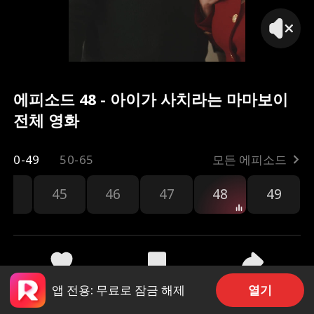
에피소드 48 - 아이가 사치라는 마마보이
전체 영화
0-49
50-65
모든 에피소드
44
45
46
47
48
49
공유
14
212
열기
앱 전용: 무료로 잠금 해제