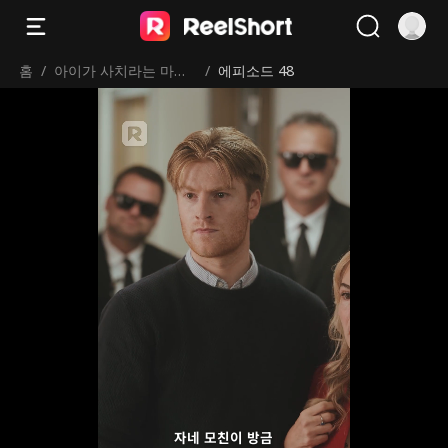
홈
/
아이가 사치라는 마마
/
에피소드 48
보이
자네 모친이 방금